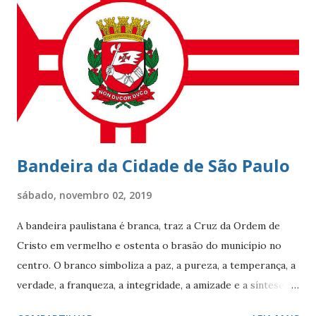
localidade uma das mais cobiçadas da cidade e um dos
bairros mais caros do país. No último dia 26 de julho, o
Leblon completou 100 anos de histórias. Francisca Ornellas
Teles e Charles Le Blond Charles Le Blond, 1804-1880,
chegou ao Rio de Janeiro em 1830, proveniente de
Marselha fundando a empresa ‘Navegação Aliança’ com a
finalidade de explor...
Bandeira da Cidade de São Paulo
sábado, novembro 02, 2019
A bandeira paulistana é branca, traz a Cruz da Ordem de
Cristo em vermelho e ostenta o brasão do município no
centro. O branco simboliza a paz, a pureza, a temperança, a
verdade, a franqueza, a integridade, a amizade e a síntese
das raças. O vermelho simboliza a audácia, a coragem, o