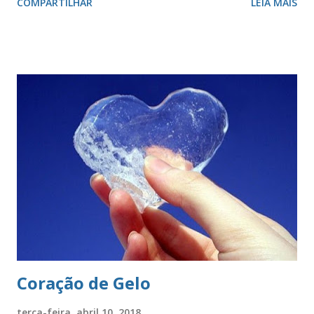
COMPARTILHAR
LEIA MAIS
valor, a galhardia, a generosidade e a honra. A cruz evoca a
fundação da cidade. O círculo, emblema da eternidade,
afirma a posição de São Paulo como capital e líder de seu
estado. O círculo envolve o brasão do município de São
Paulo. O brasão consiste num braço armado empunhando
um pendão branco, de de quatro pontas farpadas,
ostentando a cruz da Ordem de Cristo. O pendão está
fixado em uma haste lanceada, em prata. Encimando o
escudo há uma coroa em ouro, com quatro torres, três
ameias, com uma porta cada. Suportes: dois ramos de café,
frutificados, na sua cor natural. Divisa: ‘Non ducor duco’
(não sou conduzido, conduzo). . A cr...
Coração de Gelo
terça-feira, abril 10, 2018