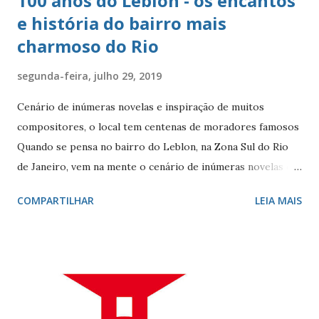
100 anos do Leblon - os encantos
e história do bairro mais
charmoso do Rio
segunda-feira, julho 29, 2019
Cenário de inúmeras novelas e inspiração de muitos
compositores, o local tem centenas de moradores famosos
Quando se pensa no bairro do Leblon, na Zona Sul do Rio
de Janeiro, vem na mente o cenário de inúmeras novelas de
Manoel Carlos e, claro, a fonte de inspiração de muitos
COMPARTILHAR
LEIA MAIS
compositores e poetas. Como defini-lo? Calmo e elegante.
Ele - localizado entre Vidigal, Gávea e Ipanema - é
conhecido por seus ótimos restaurantes, comércio forte,
vida noturna agitada, e pelos famosos que circulam por lá, e
pelo seu cartão-postal: o mar e o Morro Dois Irmãos. A
beleza natural juntamente com outros atributos fazem da