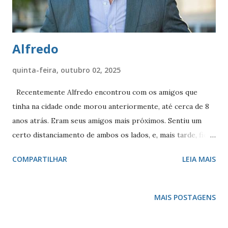
Alfredo
quinta-feira, outubro 02, 2025
Recentemente Alfredo encontrou com os amigos que
tinha na cidade onde morou anteriormente, até cerca de 8
anos atrás. Eram seus amigos mais próximos. Sentiu um
certo distanciamento de ambos os lados, e, mais tarde, ficou
refletindo sobre, tentando entender a causa, uma vez que
COMPARTILHAR
LEIA MAIS
não havia acontecido nada que justificasse. Alfredo era um
homem com mais de 60 anos. Ele era aposentado e, graças
a uma vida profissional bem sucedida, conseguiu amealhar
MAIS POSTAGENS
um patrimônio que lhe permitia agora viver bem, embora
comedidamente. Atualmente não se relacionava com tantas