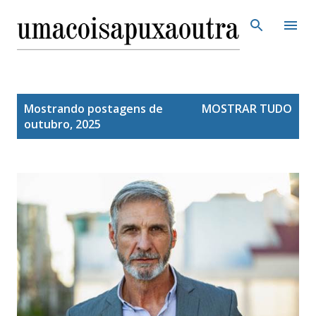
Pular para o conteúdo principal
P
Mostrando postagens de
MOSTRAR TUDO
o
outubro, 2025
s
t
a
g
e
n
s