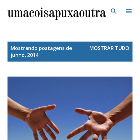
Pular para o conteúdo principal
P
Mostrando postagens de
MOSTRAR TUDO
o
junho, 2014
s
t
a
g
e
n
s