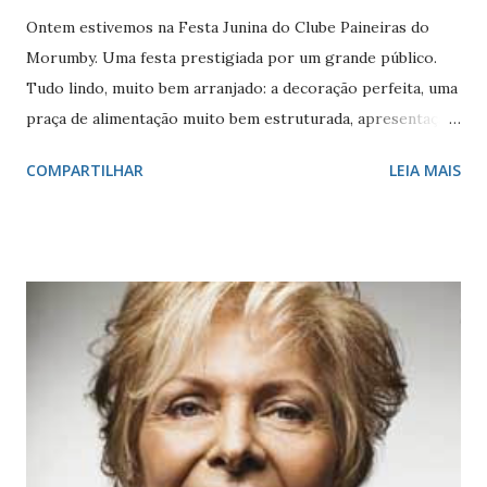
Ontem estivemos na Festa Junina do Clube Paineiras do
Morumby. Uma festa prestigiada por um grande público.
Tudo lindo, muito bem arranjado: a decoração perfeita, uma
praça de alimentação muito bem estruturada, apresentação
de várias bandas e grupos de dança bem selecionados.
COMPARTILHAR
LEIA MAIS
Enfim, nada a criticar. Muito pelo contrário. Como não
podíamos perder o show principal da noite, o do ‘Michel
Teló’, marcado para as 20h, todos ficamos aguardando.
Eram 20:20h e todos ainda permaneciam no aguardo – havia
sido ultrapassada a barreira dos 15' que, como os
estrangeiros são informados, é considerado um atraso
normal aqui no Brasil . Estranhei porque havia visto pela
manhã o ônibus da equipe naquele estacionamento do clube
que está interditado. Será que que o MT estava dormindo
no ônibus, e esqueceram de chamar?! Ou será que ele
adotou o ‘Padrão Globo’ de qualidade do passado?