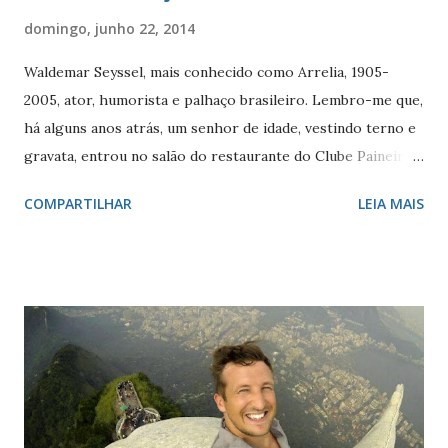
domingo, junho 22, 2014
Waldemar Seyssel, mais conhecido como Arrelia, 1905-
2005, ator, humorista e palhaço brasileiro. Lembro-me que,
há alguns anos atrás, um senhor de idade, vestindo terno e
gravata, entrou no salão do restaurante do Clube Paineiras
do Morumby. Foi num desses almoços de fim de semana. As
COMPARTILHAR
LEIA MAIS
pessoas o viram e começaram a reconhecer: " - É o palhaço
Arrelia! " Ninguém havia anunciado, ninguém o esperava
Quem estava ali, independentemente da idade,
espontaneamente se levantou, abriu espaço para sua
passagem, e começou a aplaudi-lo. Ele, humildemente,
sorrindo agradecendo, continuou seguindo, buscando seu
lugar. Foi emocionante. Tanto por nos ter sido
proporcionada uma volta ao passado, como pela
oportunidade de prestarmos uma homenagem àquele que