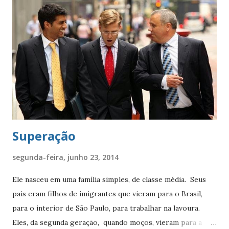
menina e o público a cantar também. A cena foi
emocionante. Sua iniciativa salvou o momento.” Diante
desse fato, a questão que fica é: ‘Por que só o técnico
tomou a iniciativa de ajudá-la, enquanto que os demais, em
volta dela, só observaram estupefatos... ?' É simples: ‘Ele
teve uma atitude que poucos estão preparados para ter.
Demonstrou solidariedade e despren...
Superação
segunda-feira, junho 23, 2014
Ele nasceu em uma família simples, de classe média. Seus
pais eram filhos de imigrantes que vieram para o Brasil,
para o interior de São Paulo, para trabalhar na lavoura.
Eles, da segunda geração, quando moços, vieram para a