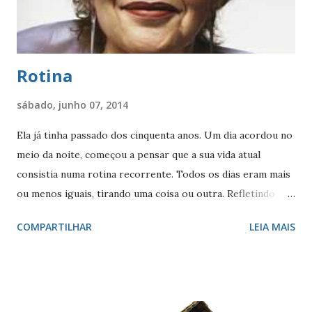
Lembram-se quando a ‘novela das oito’ começava às nove
horas da noite? Até que resolveram ...
Rotina
sábado, junho 07, 2014
Ela já tinha passado dos cinquenta anos. Um dia acordou no
meio da noite, começou a pensar que a sua vida atual
consistia numa rotina recorrente. Todos os dias eram mais
ou menos iguais, tirando uma coisa ou outra. Refletindo
ainda mais, chegou à conclusão de que sempre foi assim,
COMPARTILHAR
LEIA MAIS
exceto pelos eventos naturais, aqueles que ocorrem na
vida de qualquer um: começar a frequentar a escola,
primeiro namorado, formatura, primeiro emprego,
aumento de salário, noivado, compra do primeiro
apartamento, casamento, filhos, desemprego, negócio