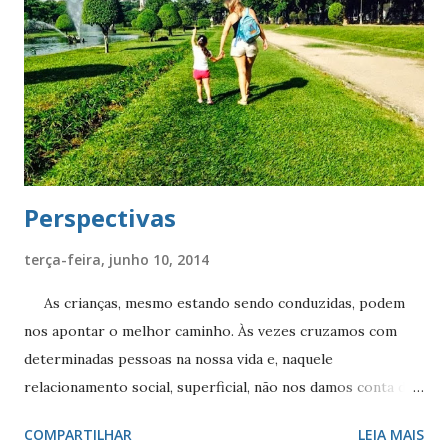
xícara que ela lhe serviu tinha um pequeno quebrado na
borda e resolveu tomar o chá por ali, onde normalmente
ninguém poria a boca. A 'bruxa', vendo aquilo, comentou: "-
Aí que graça! Sempre que uso essa xícara para tomar chá,
também bebo por essa rachinha." Quanta coisa fazemos e
sentimos, julgando que é...
Perspectivas
terça-feira, junho 10, 2014
As crianças, mesmo estando sendo conduzidas, podem
nos apontar o melhor caminho. Às vezes cruzamos com
determinadas pessoas na nossa vida e, naquele
relacionamento social, superficial, não nos damos conta dos
problemas que elas podem estar carregando, muitas vezes
COMPARTILHAR
LEIA MAIS
graves, os quais elas dificilmente terão condições ou