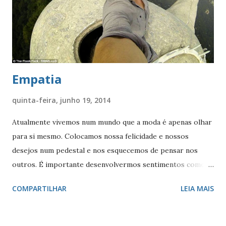
foi um dos nosso ídolos da infância, Isso que aconteceu
demonstrou claramente - o povo não esquece aqueles que
fizeram parte da sua vida, acrescentado, trazendo
felicidade.. (JA, Jun14)
Empatia
quinta-feira, junho 19, 2014
Atualmente vivemos num mundo que a moda é apenas olhar
para si mesmo. Colocamos nossa felicidade e nossos
desejos num pedestal e nos esquecemos de pensar nos
outros. É importante desenvolvermos sentimentos como
de empatia e solidariedade nesta época individualista em
COMPARTILHAR
LEIA MAIS
que vivemos. Cooperação e gentileza fazem bem para a
nossa própria felicidade, para nossa saúde, e até para a
economia. A competição entre as espécies e os