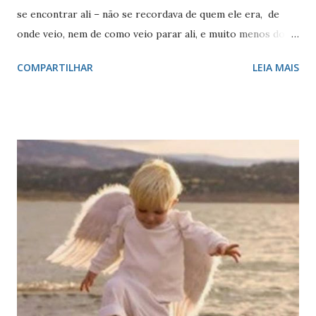
se encontrar ali – não se recordava de quem ele era, de
onde veio, nem de como veio parar ali, e muito menos do
motivo. Continuou andando, até que um dos raros veículos
COMPARTILHAR
LEIA MAIS
que passavam por ali, uma caminhonete, parou e o
motorista, um senhor de idade, lhe preguntou se ele era o
novo jardineiro da ‘Casa de Repouso’, e se queria uma
carona. Para evitar ter que dar explicações que não tinha, e
para sair daquela situação, concordou. Entrou no veículo,
agradeceu e se apresentou como Roberto – um nome que
inventou na hora. Durante o caminho, ficou sabendo que
aquele homem era um padre e era quem administrava a
Casa. Chegando lá, foi informado onde ficava o seu quarto,
os horários e onde ficavam guardadas as ferramentas que
ele precisaria para executar seu trabalho. No dia seguinte,
começou a trabalhar, dando prioridade às partes do jardim
externo que estavam em p...