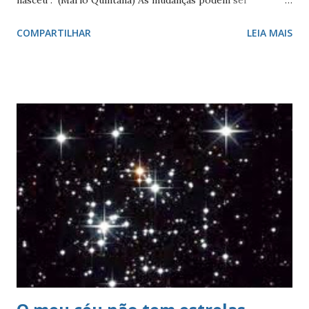
negativas ou positivas, podem acarretar perdas e ganhos,
COMPARTILHAR
LEIA MAIS
podem trazer sentimentos dolorosos - tristeza, medo,
revolta, raiva e culpa -, ou prazerosos - alegria, felicidade,
completitude. As causas mais comuns das negativas, das
perdas, são: doenças, morte de entes queridos, mudança de
cidade, de emprego, de condição social, de separações ou
da não realização de um sonho ou ideal. A princípio
parecem um mal irreparável, e muitas vezes somos levados
a ficar revoltados, ou com a sensação de que fomos
privados de algo que nos pertencia, a que tínhamos direito.
Negar a dor é inútil porque os sentimentos ficam no nosso
inconscientemente por um certo tempo, e depois acab...