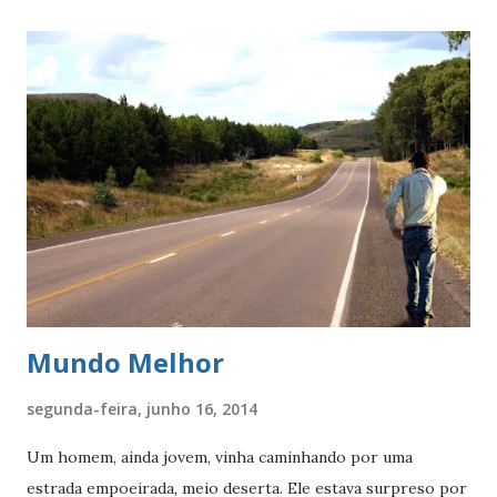
comportamentos egoístas decorrentes, de acordo com o
biólogo britânico Richard Dawkins, são normais, uma vez
que o objetivo prioritário dos seres vivos é se propagar.
Isto poderia ser verdadeiro para os nossos ancestrais.
Entretanto, diante do processo evolutivo pelo qual passou
a humanidade, ficou evidente que nem sempre colocar as
próprias vontades e necessidades em primeiro lugar é o
mais aconselhável. Para preservar a sobrevivência da
espécie os homens precisaram cooperar uns com os
outros, mesmo com os que estivessem fora do seu círculo
...
Mundo Melhor
segunda-feira, junho 16, 2014
Um homem, ainda jovem, vinha caminhando por uma
estrada empoeirada, meio deserta. Ele estava surpreso por