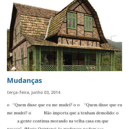
próprio, etc. Mais tarde, procurando se informar descobriu
que “O que faz a diferença numa vida, individual ou coletiva,
são os atos. E os atos são raros.” (Jacques Lacan) Um ato
não é apenas algo inédito (muitas novidades são repetições
disfarçadas), mas é algo que transforma a pessoa
radicalmente, que produz um novo sujeito. Não é pouco
frequente que a maioria passe a vida inteira sem produzir
ato algum, só cumprindo o que lhe é d...
Mudanças
terça-feira, junho 03, 2014
o “Quem disse que eu me mudei? o o “Quem disse que eu
me mudei? o Não importa que a tenham demolido: o
a gente continua morando na velha casa em que
nasceu”. (Mario Quintana) As mudanças podem ser