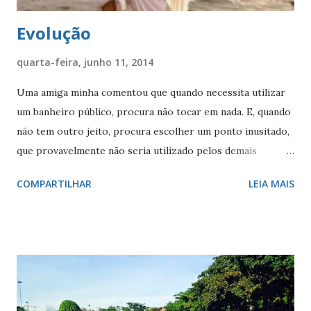
Evolução
quarta-feira, junho 11, 2014
Uma amiga minha comentou que quando necessita utilizar
um banheiro público, procura não tocar em nada. E, quando
não tem outro jeito, procura escolher um ponto inusitado,
que provavelmente não seria utilizado pelos demais
usuários. Isso me lembrou a historinha do menino e da
COMPARTILHAR
LEIA MAIS
menina que ficaram perdidos na floresta. Eles acabaram por
encontrar uma casa, onde procuraram ajuda. Foram
atendidos por uma velhinha que parecia aquela bruxa das
lendas: toda enrugada, nariz adunco, com uma boca que
parecia suja, com poucos dentes e com os que tinha,
parecendo podres. Como já era noite e estava frio, a
'bruxa' ofereceu para eles um chá. O menino viu que a