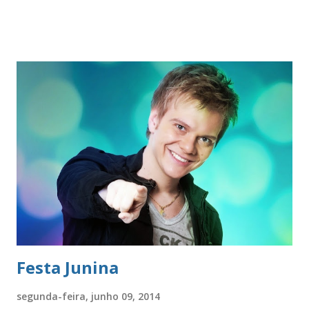
capacidade de administrar sozinhas. E vamos indo em
frente, indiferentes, carregando os nossos próprios. Um
dos problemas mais comuns é a falta de perspectiva. E
mbora não seja emergencial, não é menos grave. Ocorre
quando a pessoa não sabe, ou não consegue descobrir, o
que deve fazer para sair da situação em que foi colocada ou
levada. Muitas vezes ela está, inconscientemente,
caminhando para o desastre, numa rota de colisão
inevitável. E, passiva, aceita o ‘seu’ destino. O que fazer?
Difícil dizer o que fazer, uma vez que cada caso é um caso.
As soluções comuns, genéricas, podem até...
Festa Junina
segunda-feira, junho 09, 2014