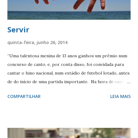
Servir
quinta-feira, junho 26, 2014
“Uma talentosa menina de 13 anos ganhou um prêmio num
concurso de canto, e, por conta disso, foi convidada para
cantar o hino nacional, num estádio de futebol lotado, antes
de do início de uma partida importante. Na hora de cantar,
todos aguardando, ela percebeu a grandeza do momento e
COMPARTILHAR
LEIA MAIS
a sua fragilidade. Começou a tremer, engasgou, esqueceu a
letra .... deu um branco! O público não perdoou e começou a
'zoar', ameaçando vaiar. O técnico de um dos times, que
estava próximo dela, diante da situação, se adiantou, se
colocou a seu lado, e começou a cantar, incentivando a