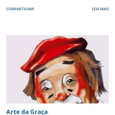
capital, onde havia maiores oportunidades. Aprenderam
COMPARTILHAR
LEIA MAIS
uma profissão e começaram a trabalhar. Conheceram-se e
se casaram. Viviam numa casa alugada, como quase todos
naquela época, e ganhavam o suficiente para o seu
sustento. As diversões consistiam em visitar parentes e,
eventualmente, ir ao cinema no final de semana. Naqueles
dias ainda se trabalhava aos sábados, até às 14h. E, então,
começava o esperado final de semana. O programa
recorrente aos domingos, após ir à missa, era ir à feira. Lá
era eram comprados: peixes, frutas, legumes e folhas,
para abastecer a casa para a próxima semana. E todos
viviam felizes nesse universo. Ele, embora nunca tenha
entendido como foi possível, sempre estudou em bons
colégios, normalment...
Arte da Graça