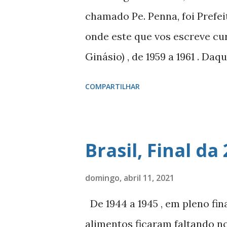
indicada por Vasco da Gama, 
chamado Pe. Penna, foi Prefe
desvio maior para sudoeste, at
onde este que vos escreve cu
brasileira. Mandou um navio 
Ginásio) , de 1959 a 1961 . D
descoberta, e seguiu para a Ín
excursões que o colégio pro
COMPARTILHAR
passeio em Campo do Coelho, 
inúmeras belezas naturais. O
desceram e, naturalmente, fo
Brasil, Final d
um ponto onde a areia estava 
local onde estávamos. Os alun
domingo, abril 11, 2021
impulso do pulo, conseguiam 
De 1944 a 1945 , em pleno fin
só que, numa das vezes não con
alimentos ficaram faltando no