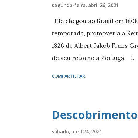
g
segunda-feira, abril 26, 2021
e
Ele chegou ao Brasil em 1808 
n
temporada, promoveria a Rein
s
1826 de Albert Jakob Frans G
de seu retorno a Portugal 1.
Francisco Xavier de Paula Lu
COMPARTILHAR
dom João 6 º, tinha as tropa
quando decidiu se mudar para
esquadra de 15 naus veio pelo
Descobrimento 
Geoff Hunt Chegou em 1808 e 
essa temporada, promoveria a
sábado, abril 24, 2021