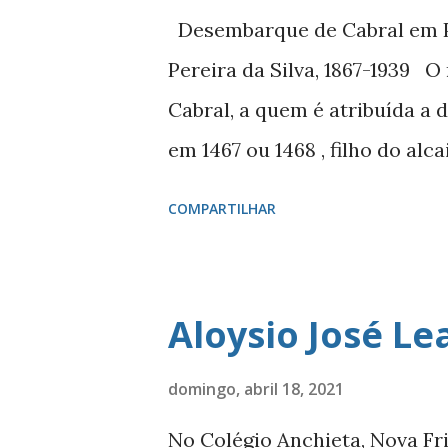
feira (26) marca o bicentenár
Desembarque de Cabral em Po
depois, sob rédea de seu filh
Pereira da Silva, 1867-1939 
declararia independência da 
Cabral, a quem é atribuída a 
popular guardou a imagem de 
em 1467 ou 1468 , filho do al
10 anos foi para a corte e, an
COMPARTILHAR
sobrinha de Afonso de Albuque
concedeu uma tença, embora 
Cabral aos 32 ou 33 anos de i
Aloysio José Le
20 Depois do regresso de Vas
Álvares Cabral foi nomeado c
domingo, abril 18, 2021
que partiram em março de 150
No Colégio Anchieta, Nova Fri