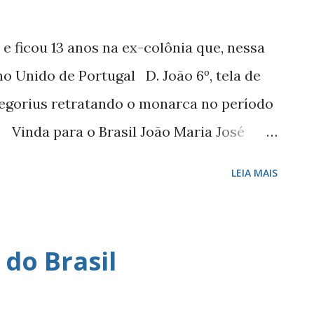
e ficou 13 anos na ex-colônia que, nessa
o Unido de Portugal D. João 6º, tela de
regorius retratando o monarca no período
 Vinda para o Brasil João Maria José
ís António Domingos Rafael de Bragança, o
LEIA MAIS
s napoleônicas em seus calcanhares
 o Brasil. Chegada família real -
 Atlântico escoltada por 4 naus inglesas -
do Brasil
ficou 13 anos na ex-colônia que, durante
 Reino Unido de Portugal. Esta segunda-