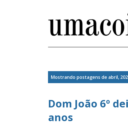
P
Mostrando postagens de abril, 20
o
s
Dom João 6º dei
t
anos
a