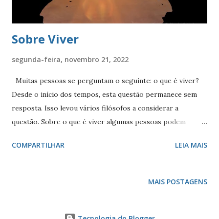
e de isolamento. ...
Sobre Viver
segunda-feira, novembro 21, 2022
Muitas pessoas se perguntam o seguinte: o que é viver?
Desde o início dos tempos, esta questão permanece sem
resposta. Isso levou vários filósofos a considerar a
questão. Sobre o que é viver algumas pessoas podem
pensar que viver a própria vida significa simplesmente
COMPARTILHAR
LEIA MAIS
viver, estar vivo, enquanto outras podem pensar que
significa aproveitar a vida, vivendo com todo o seu
potencial. Experimentar todos os tipos de coisas, realizar
MAIS POSTAGENS
seus projetos, ou viver livremente, enquanto se preocupa
apenas em satisfazer seus gostos e desejos, pois o verbo
viver pode significar tudo isso. De outra forma, este
Tecnologia do Blogger