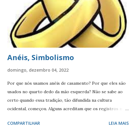
para o resto de sua vida profissional. Havia no banco um
departamento chamado ‘Organização e Métodos – O&M’ .
Nesse departamento trabalhavam algumas pessoas com as
quais JA fez amizade. Eram pessoas um pouco mais velhas
que ele, que pa...
Anéis, Simbolismo
domingo, dezembro 04, 2022
Por que nós usamos anéis de casamento? Por que eles são
usados no quarto dedo da mão esquerda? Não se sabe ao
certo quando essa tradição, tão difundida na cultura
ocidental, começou. Alguns acreditam que os registros mais
antigos da troca de alianças venham do Egito, e tenham
COMPARTILHAR
LEIA MAIS
ocorrido há cerca de 4800 anos. Naquela época, diferentes
tipos de junco – que cresciam junto com o conhecido