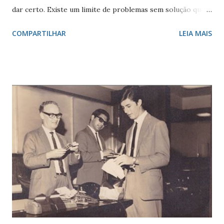
dar certo. Existe um limite de problemas sem solução que
uma economia consiga suportar. Estamos acumulando
COMPARTILHAR
LEIA MAIS
problemas há 50 anos, sem sequer discuti-los nas eleições.
Já estávamos no limite do suportável, e, por causa de um
punhado de pessoas, vamos para o precipício, do qual
talvez jamais retornemos (Vide Cuba) . FHC , Lula e Dilma,
fizeram péssimos governos, simplesmente surfaram o
aumento de produtividade demográfica, que acabou. Agora
teremos o inverso, uma queda de produtividade e aumento
de impostos à medida que vamos envelhecendo. O gráfico
abaixo mostra que surfamos uma onda que termina em 2022
. O gráfico vermelho mostra a proporção da população
economicamente ativa, versus a população dependente do
que nós ativos produzimos. Em 2060 entraremos em
colapso - mais pessoas aposentadas do qu...