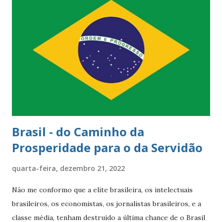
serem grandes fãs do Natal! No entanto, a tradição
realmente remonta mais do que isso. Ela veio originalmente
da Alemanha, onde o príncipe Albert realmente nasceu, e foi
introduzida na Inglaterra durante o período georgiano,
quando o rei Jorge III estava no trono (1760-1820) . Jorge
III foi casado com uma alemã, de 1761-1818 , chamada
Charlotte. Acredita-se que ela, d esde a década de 1790,
costumava ...
Brasil - do Caminho da
Prosperidade para o da Servidão
quarta-feira, dezembro 21, 2022
Não me conformo que a elite brasileira, os intelectuais
brasileiros, os economistas, os jornalistas brasileiros, e a
classe média, tenham destruído a última chance de o Brasil