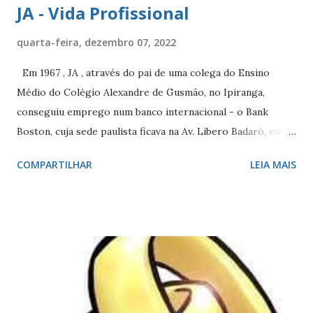
JA - Vida Profissional
quarta-feira, dezembro 07, 2022
Em 1967 , JA , através do pai de uma colega do Ensino
Médio do Colégio Alexandre de Gusmão, no Ipiranga,
conseguiu emprego num banco internacional - o Bank
Boston, cuja sede paulista ficava na Av. Libero Badaró, em
São Paulo, como ‘Informante Comercial’. Sua função era
COMPARTILHAR
LEIA MAIS
obter informações para os gerentes, sobre os clientes que
solicitavam empréstimo. A maior parte do dia passava
fazendo serviço externo - visitava outros bancos, clientes
ou fornecedores do solicitante, pedindo informações sobre
eles. Na outra parte do dia, passava redigindo relatórios,
informando o resultado de suas pesquisas. A experiência
adquirida na estratégia que desenvolveu para obtenção dos
dados, e nos contatos que teve que fazer, foram muito úteis