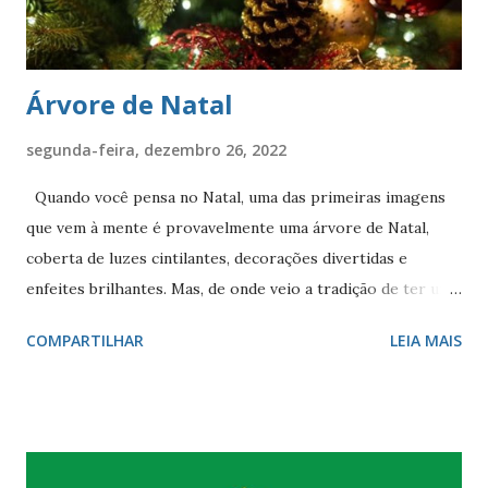
Árvore de Natal
segunda-feira, dezembro 26, 2022
Quando você pensa no Natal, uma das primeiras imagens
que vem à mente é provavelmente uma árvore de Natal,
coberta de luzes cintilantes, decorações divertidas e
enfeites brilhantes. Mas, de onde veio a tradição de ter um
abeto ( * ) em casa e decorá-lo assim? Muitas pessoas
COMPARTILHAR
LEIA MAIS
pensam que a tradição das árvores de Natal na Grã-
Bretanha começou com os vitorianos. Isso se refere à
época em que a rainha Vitória estava no trono, de 1837 a
1901 . Príncipe Albert e a rainha Victoria A rainha Victoria
e seu marido, o príncipe Albert, eram conhecidos por