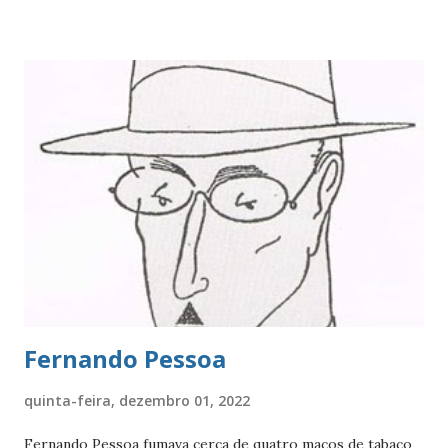
papiro – eram torcidos e trançados para formar anéis, e
outros tipos de ornamentos, usados pelas mulheres. O
círculo sempre foi o símbolo da eternidade, um elemento
sem começo nem fim, valorizado pelos egípcios e por
outras culturas. O espaço no centro do anel também tinha
um significado - representava uma passagem para o
conhecido e o desconhecido. Presentear uma mulher com
um anel era uma prova de amor eterno e imortal. Pouco
tempo depois, a matéria-prima dos anéis foi substituída
por materiais que ofereciam maior durabilidade, como
couro, ossos e mármore. Quanto mais caro o anel, maior
era o amor ...
Fernando Pessoa
quinta-feira, dezembro 01, 2022
Fernando Pessoa fumava cerca de quatro maços de tabaco