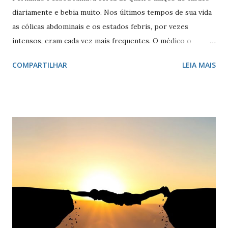
diariamente e bebia muito. Nos últimos tempos de sua vida
as cólicas abdominais e os estados febris, por vezes
intensos, eram cada vez mais frequentes. O médico o
avisara, mais de uma vez, que tinha de parar, mas o poeta
COMPARTILHAR
LEIA MAIS
não lhe deu ouvidos e prosseguiu o seu caminho, alheado
da terrível realidade, que pendia como uma sentença fatal
sobre a sua vida. Vivia para escrever. Escreveu tanto e tão
diversamente, que ainda hoje os investigadores descobrem
textos seus. E, no entanto, a ‘Mensagem’ foi o único livro
publicado enquanto viveu. Partiu aos 47 anos quando já nada
mais esperava da vida. A infância era o seu paraíso perdido,
e a mãe, eterna âncora, a quem ele amava mais do que tudo
na vida, mas que nunca o compreendeu. Ofélia foi a amada
possível, que teria de abandonar porque a sua vida era
guiada por Mestres oclusos, e tudo nela girava em torno da
sua obra literária. Para a concretizar precisava de sossego,