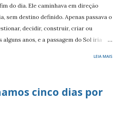
 fim do dia. Ele caminhava em direção
a, sem destino definido. Apenas passava o
ionar, decidir, construir, criar ou
s alguns anos, e a passagem do Sol iria
a sua vida. Porém, não existe um final
LEIA MAIS
 apenas uma parte em que você sai da
erá eterna. Ela ficará registrada para
sido muito diferente se não tivesse agido
hamos cinco dias por
ando estudou, assumiu causas, sonhos,
ruiu,... Mas, pensando bem, por quê e para
sforço? Para chegar onde chegou? Mudou