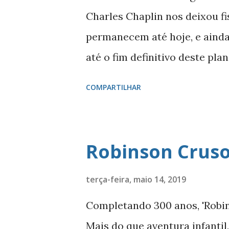
antigos, religiões e convençõ
Charles Chaplin nos deixou f
industrial. A origem dos sete
permanecem até hoje, e ainda
semana em sete dias foi herd
até o fim definitivo deste pla
a região da mesopotâmia e tev
nossa galáxia. Os exemplos 
COMPARTILHAR
do bem, fica. É transmitido d
ou frases marcantes, podendo
conseguem colocar bons exem
Robinson Crus
história da humanidade. Charl
mundo sem cores, no ‘preto e
terça-feira, maio 14, 2019
singular de extrair tantos so
Completando 300 anos, 'Robin
idades, que ainda ecoam, in
Mais do que aventura infantil,