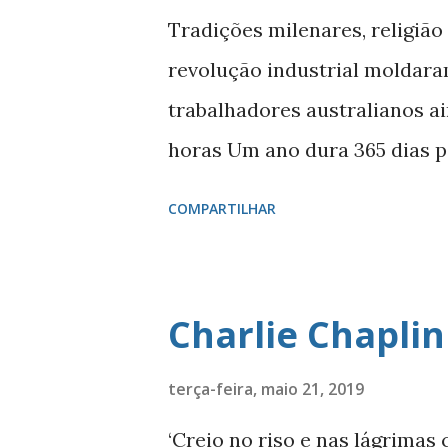
alguma coisa? Ou tudo seguiu 
Tradições milenares, religião
coisa mais rara do mundo. In
revolução industrial moldara
apenas existe. Viver é diferente
trabalhadores australianos a
horas Um ano dura 365 dias p
para dar uma volta completa 
COMPARTILHAR
duração de um dia, que tem 2
tempo para dar uma volta em 
nenhum fenômeno natural que 
Charlie Chaplin
então, dividimos a vida e o m
convencionou-se que, desses 
terça-feira, maio 21, 2019
maior parte das vezes)? A re
‘Creio no riso e nas lágrimas