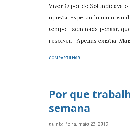
g
Viver O por do Sol indicava o
e
oposta, esperando um novo di
n
tempo - sem nada pensar, quest
s
resolver. Apenas existia. Mai
indicar o fim do seu tempo, d
COMPARTILHAR
para ninguém. O que existe é
história. A sua participação s
sempre. Sua existência teria 
Por que trabal
como agiu no passado. Foi qu
semana
objetivos, se empenhou, const
quê dedicou tanto tempo, e
quinta-feira, maio 23, 2019