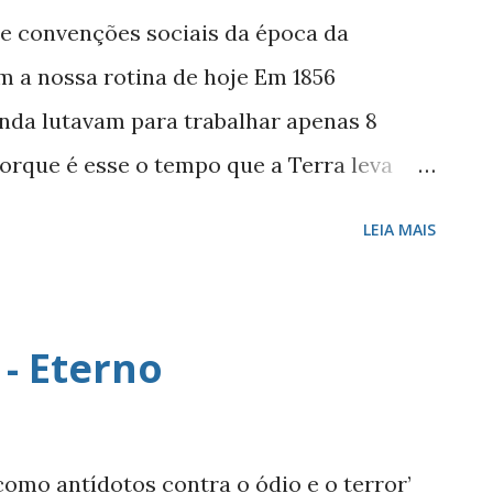
seu caminho previsto, natural? ‘Viver é a
 e convenções sociais da época da
explicavelmente, a maioria das pessoas
m a nossa rotina de hoje Em 1856
 de existir - é...
inda lutavam para trabalhar apenas 8
orque é esse o tempo que a Terra leva
ao redor do Sol. O mesmo vale para a
LEIA MAIS
4 horas porque o planeta demora esse
torno de si mesmo. Mas não existe
acontece a cada sete dias. Por que,
 - Eterno
undo em semanas de sete dias - e por que
sete, trabalharíamos cinco deles (na
sposta passa por tradições de povos
 como antídotos contra o ódio e o terror’