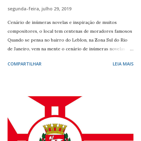
segunda-feira, julho 29, 2019
Cenário de inúmeras novelas e inspiração de muitos
compositores, o local tem centenas de moradores famosos
Quando se pensa no bairro do Leblon, na Zona Sul do Rio
de Janeiro, vem na mente o cenário de inúmeras novelas de
Manoel Carlos e, claro, a fonte de inspiração de muitos
COMPARTILHAR
LEIA MAIS
compositores e poetas. Como defini-lo? Calmo e elegante.
Ele - localizado entre Vidigal, Gávea e Ipanema - é
conhecido por seus ótimos restaurantes, comércio forte,
vida noturna agitada, e pelos famosos que circulam por lá, e
pelo seu cartão-postal: o mar e o Morro Dois Irmãos. A
beleza natural juntamente com outros atributos fazem da
localidade uma das mais cobiçadas da cidade e um dos
bairros mais caros do país. No último dia 26 de julho, o
Leblon completou 100 anos de histórias. Francisca Ornellas