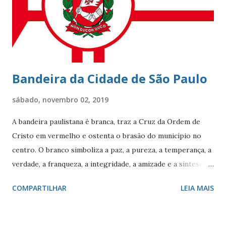
Teles e Charles Le Blond Charles Le Blond, 1804-1880,
chegou ao Rio de Janeiro em 1830, proveniente de
Marselha fundando a empresa ‘Navegação Aliança’ com a
finalidade de explor...
Bandeira da Cidade de São Paulo
sábado, novembro 02, 2019
A bandeira paulistana é branca, traz a Cruz da Ordem de
Cristo em vermelho e ostenta o brasão do município no
centro. O branco simboliza a paz, a pureza, a temperança, a
verdade, a franqueza, a integridade, a amizade e a síntese
das raças. O vermelho simboliza a audácia, a coragem, o
COMPARTILHAR
LEIA MAIS
valor, a galhardia, a generosidade e a honra. A cruz evoca a
fundação da cidade. O círculo, emblema da eternidade,
afirma a posição de São Paulo como capital e líder de seu