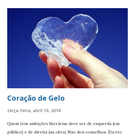
estado. O círculo envolve o brasão do município de São
Paulo. O brasão consiste num braço armado empunhando
um pendão branco, de de quatro pontas farpadas,
ostentando a cruz da Ordem de Cristo. O pendão está
fixado em uma haste lanceada, em prata. Encimando o
escudo há uma coroa em ouro, com quatro torres, três
ameias, com uma porta cada. Suportes: dois ramos de café,
frutificados, na sua cor natural. Divisa: ‘Non ducor duco’
(não sou conduzido, conduzo). . A cr...
Coração de Gelo
terça-feira, abril 10, 2018
Quem tem ambições literárias deve ser de esquerda (em
público) e de direita (na obra) Não dou conselhos. Exceto