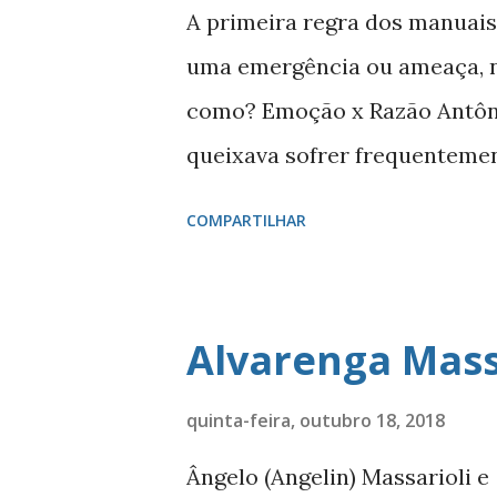
g
A primeira regra dos manuais 
e
uma emergência ou ameaça, 
n
como? Emoção x Razão Antôn
s
queixava sofrer frequenteme
quando isso acontecia com e
COMPARTILHAR
ajudava a recuperar o que qu
imaginar estar projetando doi
sua cabeça em direção ao es
Alvarenga Massa
quase sempre se lembrava do 
perguntou qual era o fundamen
quinta-feira, outubro 18, 2018
entrariam em contato com um
Ângelo (Angelin) Massarioli e