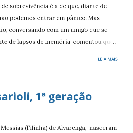
de sobrevivência é a de que, diante de
não podemos entrar em pânico. Mas
io, conversando com um amigo que se
nte de lapsos de memória, comentou que,
le, adotava um procedimento que o
LEIA MAIS
eria lembrar. Consistia em relaxar,
s raios de luz, saindo um de cada lado de
paço. Procedendo assim, em seguida
rioli, 1ª geração
que havia esquecido. Seu interlocutor
to dessa teoria. Esses raios de luz
a energia superior, comum para todos,
 Messias (Filinha) de Alvarenga, nasceram