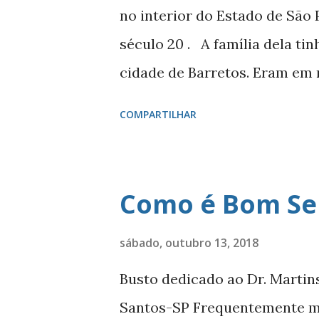
onde estaria armazenado todo
no interior do Estado de São 
memórias? Antônio responde
século 20 . A família dela ti
princípio que recomenda que
cidade de Barretos. Eram em 
bicicleta e se deparar com a
dela, comandando uma comiti
COMPARTILHAR
agarr...
para levar uma boiada para v
mãe e irmãos, por segurança,
de Penápolis, enquanto isso. 
Como é Bom Se
comitiva pegaram algum tipo 
determinado momento, tentar
sábado, outubro 13, 2018
correnteza, e perderam muito
Busto dedicado ao Dr. Martin
estava perdendo tudo o que ti
Santos-SP Frequentemente me