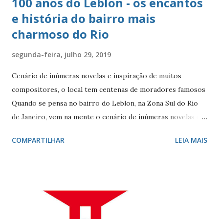
100 anos do Leblon - os encantos
e história do bairro mais
charmoso do Rio
segunda-feira, julho 29, 2019
Cenário de inúmeras novelas e inspiração de muitos
compositores, o local tem centenas de moradores famosos
Quando se pensa no bairro do Leblon, na Zona Sul do Rio
de Janeiro, vem na mente o cenário de inúmeras novelas de
Manoel Carlos e, claro, a fonte de inspiração de muitos
COMPARTILHAR
LEIA MAIS
compositores e poetas. Como defini-lo? Calmo e elegante.
Ele - localizado entre Vidigal, Gávea e Ipanema - é
conhecido por seus ótimos restaurantes, comércio forte,
vida noturna agitada, e pelos famosos que circulam por lá, e
pelo seu cartão-postal: o mar e o Morro Dois Irmãos. A
beleza natural juntamente com outros atributos fazem da