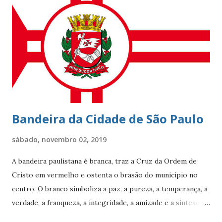
localidade uma das mais cobiçadas da cidade e um dos
bairros mais caros do país. No último dia 26 de julho, o
Leblon completou 100 anos de histórias. Francisca Ornellas
Teles e Charles Le Blond Charles Le Blond, 1804-1880,
chegou ao Rio de Janeiro em 1830, proveniente de
Marselha fundando a empresa ‘Navegação Aliança’ com a
finalidade de explor...
Bandeira da Cidade de São Paulo
sábado, novembro 02, 2019
A bandeira paulistana é branca, traz a Cruz da Ordem de
Cristo em vermelho e ostenta o brasão do município no
centro. O branco simboliza a paz, a pureza, a temperança, a
verdade, a franqueza, a integridade, a amizade e a síntese
das raças. O vermelho simboliza a audácia, a coragem, o