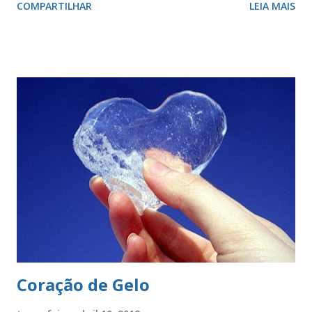
COMPARTILHAR
LEIA MAIS
valor, a galhardia, a generosidade e a honra. A cruz evoca a
fundação da cidade. O círculo, emblema da eternidade,
afirma a posição de São Paulo como capital e líder de seu
estado. O círculo envolve o brasão do município de São
Paulo. O brasão consiste num braço armado empunhando
um pendão branco, de de quatro pontas farpadas,
ostentando a cruz da Ordem de Cristo. O pendão está
fixado em uma haste lanceada, em prata. Encimando o
escudo há uma coroa em ouro, com quatro torres, três
ameias, com uma porta cada. Suportes: dois ramos de café,
frutificados, na sua cor natural. Divisa: ‘Non ducor duco’
(não sou conduzido, conduzo). . A cr...
Coração de Gelo