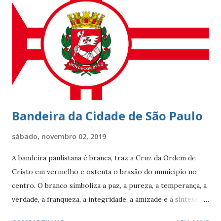
localidade uma das mais cobiçadas da cidade e um dos
bairros mais caros do país. No último dia 26 de julho, o
Leblon completou 100 anos de histórias. Francisca Ornellas
Teles e Charles Le Blond Charles Le Blond, 1804-1880,
chegou ao Rio de Janeiro em 1830, proveniente de
Marselha fundando a empresa ‘Navegação Aliança’ com a
finalidade de explor...
Bandeira da Cidade de São Paulo
sábado, novembro 02, 2019
A bandeira paulistana é branca, traz a Cruz da Ordem de
Cristo em vermelho e ostenta o brasão do município no
centro. O branco simboliza a paz, a pureza, a temperança, a
verdade, a franqueza, a integridade, a amizade e a síntese
das raças. O vermelho simboliza a audácia, a coragem, o