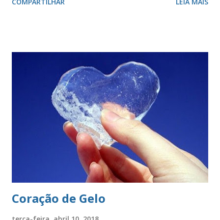
COMPARTILHAR
LEIA MAIS
valor, a galhardia, a generosidade e a honra. A cruz evoca a
fundação da cidade. O círculo, emblema da eternidade,
afirma a posição de São Paulo como capital e líder de seu
estado. O círculo envolve o brasão do município de São
Paulo. O brasão consiste num braço armado empunhando
um pendão branco, de de quatro pontas farpadas,
ostentando a cruz da Ordem de Cristo. O pendão está
fixado em uma haste lanceada, em prata. Encimando o
escudo há uma coroa em ouro, com quatro torres, três
ameias, com uma porta cada. Suportes: dois ramos de café,
frutificados, na sua cor natural. Divisa: ‘Non ducor duco’
(não sou conduzido, conduzo). . A cr...
Coração de Gelo
terça-feira, abril 10, 2018