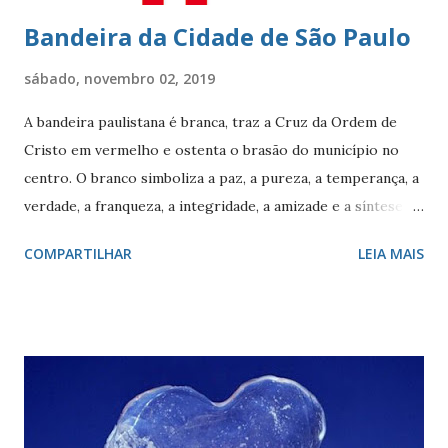
Bandeira da Cidade de São Paulo
sábado, novembro 02, 2019
A bandeira paulistana é branca, traz a Cruz da Ordem de
Cristo em vermelho e ostenta o brasão do município no
centro. O branco simboliza a paz, a pureza, a temperança, a
verdade, a franqueza, a integridade, a amizade e a síntese
das raças. O vermelho simboliza a audácia, a coragem, o
COMPARTILHAR
LEIA MAIS
valor, a galhardia, a generosidade e a honra. A cruz evoca a
fundação da cidade. O círculo, emblema da eternidade,
afirma a posição de São Paulo como capital e líder de seu
estado. O círculo envolve o brasão do município de São
Paulo. O brasão consiste num braço armado empunhando
um pendão branco, de de quatro pontas farpadas,
ostentando a cruz da Ordem de Cristo. O pendão está