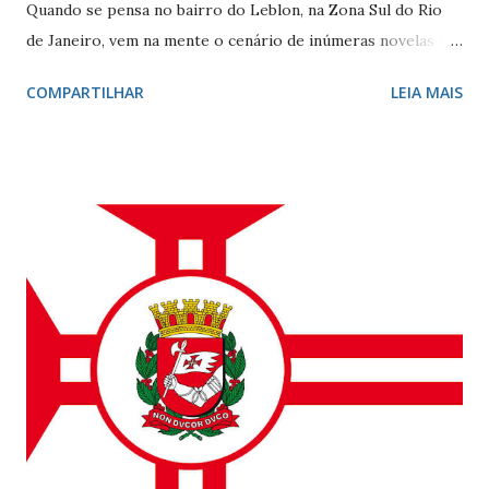
Quando se pensa no bairro do Leblon, na Zona Sul do Rio
de Janeiro, vem na mente o cenário de inúmeras novelas de
Manoel Carlos e, claro, a fonte de inspiração de muitos
COMPARTILHAR
LEIA MAIS
compositores e poetas. Como defini-lo? Calmo e elegante.
Ele - localizado entre Vidigal, Gávea e Ipanema - é
conhecido por seus ótimos restaurantes, comércio forte,
vida noturna agitada, e pelos famosos que circulam por lá, e
pelo seu cartão-postal: o mar e o Morro Dois Irmãos. A
beleza natural juntamente com outros atributos fazem da
localidade uma das mais cobiçadas da cidade e um dos
bairros mais caros do país. No último dia 26 de julho, o
Leblon completou 100 anos de histórias. Francisca Ornellas
Teles e Charles Le Blond Charles Le Blond, 1804-1880,
chegou ao Rio de Janeiro em 1830, proveniente de
Marselha fundando a empresa ‘Navegação Aliança’ com a
finalidade de explor...