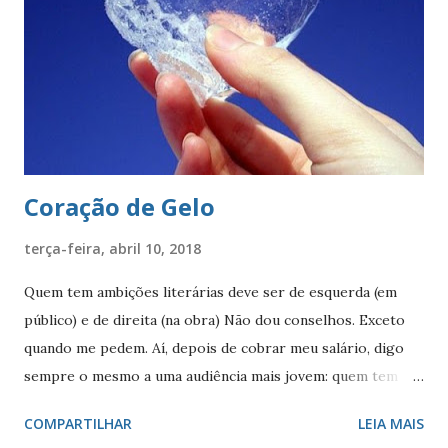
fixado em uma haste lanceada, em prata. Encimando o
escudo há uma coroa em ouro, com quatro torres, três
ameias, com uma porta cada. Suportes: dois ramos de café,
frutificados, na sua cor natural. Divisa: ‘Non ducor duco’
(não sou conduzido, conduzo). . A cr...
Coração de Gelo
terça-feira, abril 10, 2018
Quem tem ambições literárias deve ser de esquerda (em
público) e de direita (na obra) Não dou conselhos. Exceto
quando me pedem. Aí, depois de cobrar meu salário, digo
sempre o mesmo a uma audiência mais jovem: quem tem
ambições literárias deve ser de esquerda (publicamente) e
COMPARTILHAR
LEIA MAIS
de direita (literariamente). Em público, persiste ainda a