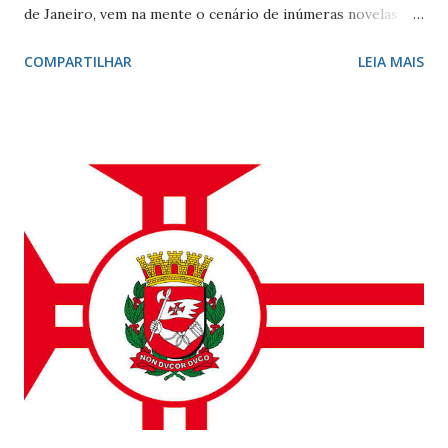
de Janeiro, vem na mente o cenário de inúmeras novelas de
Manoel Carlos e, claro, a fonte de inspiração de muitos
COMPARTILHAR
LEIA MAIS
compositores e poetas. Como defini-lo? Calmo e elegante.
Ele - localizado entre Vidigal, Gávea e Ipanema - é
conhecido por seus ótimos restaurantes, comércio forte,
vida noturna agitada, e pelos famosos que circulam por lá, e
pelo seu cartão-postal: o mar e o Morro Dois Irmãos. A
beleza natural juntamente com outros atributos fazem da
localidade uma das mais cobiçadas da cidade e um dos
bairros mais caros do país. No último dia 26 de julho, o
Leblon completou 100 anos de histórias. Francisca Ornellas
Teles e Charles Le Blond Charles Le Blond, 1804-1880,
chegou ao Rio de Janeiro em 1830, proveniente de
Marselha fundando a empresa ‘Navegação Aliança’ com a
finalidade de explor...