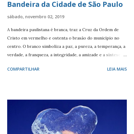
Bandeira da Cidade de São Paulo
sábado, novembro 02, 2019
A bandeira paulistana é branca, traz a Cruz da Ordem de
Cristo em vermelho e ostenta o brasão do município no
centro. O branco simboliza a paz, a pureza, a temperança, a
verdade, a franqueza, a integridade, a amizade e a síntese
das raças. O vermelho simboliza a audácia, a coragem, o
COMPARTILHAR
LEIA MAIS
valor, a galhardia, a generosidade e a honra. A cruz evoca a
fundação da cidade. O círculo, emblema da eternidade,
afirma a posição de São Paulo como capital e líder de seu
estado. O círculo envolve o brasão do município de São
Paulo. O brasão consiste num braço armado empunhando
um pendão branco, de de quatro pontas farpadas,
ostentando a cruz da Ordem de Cristo. O pendão está
fixado em uma haste lanceada, em prata. Encimando o