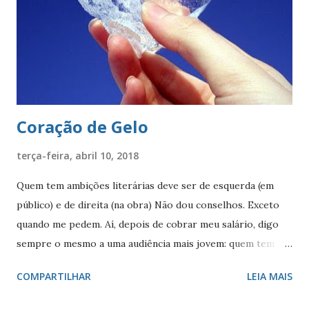
escudo há uma coroa em ouro, com quatro torres, três
ameias, com uma porta cada. Suportes: dois ramos de café,
frutificados, na sua cor natural. Divisa: ‘Non ducor duco’
(não sou conduzido, conduzo). . A cr...
Coração de Gelo
terça-feira, abril 10, 2018
Quem tem ambições literárias deve ser de esquerda (em
público) e de direita (na obra) Não dou conselhos. Exceto
quando me pedem. Aí, depois de cobrar meu salário, digo
sempre o mesmo a uma audiência mais jovem: quem tem
ambições literárias deve ser de esquerda (publicamente) e
COMPARTILHAR
LEIA MAIS
de direita (literariamente). Em público, persiste ainda a
ideia bizarra de que a esquerda tem um ‘pedigree’ cultural