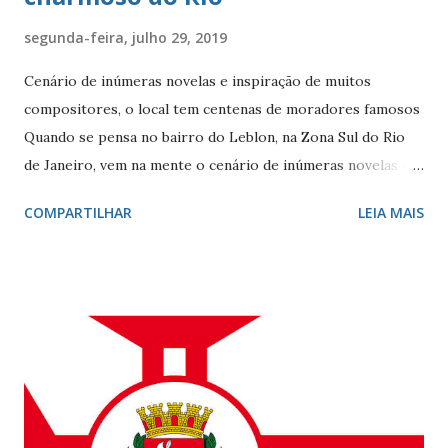
segunda-feira, julho 29, 2019
Cenário de inúmeras novelas e inspiração de muitos
compositores, o local tem centenas de moradores famosos
Quando se pensa no bairro do Leblon, na Zona Sul do Rio
de Janeiro, vem na mente o cenário de inúmeras novelas de
Manoel Carlos e, claro, a fonte de inspiração de muitos
COMPARTILHAR
LEIA MAIS
compositores e poetas. Como defini-lo? Calmo e elegante.
Ele - localizado entre Vidigal, Gávea e Ipanema - é
conhecido por seus ótimos restaurantes, comércio forte,
vida noturna agitada, e pelos famosos que circulam por lá, e
pelo seu cartão-postal: o mar e o Morro Dois Irmãos. A
beleza natural juntamente com outros atributos fazem da
localidade uma das mais cobiçadas da cidade e um dos
bairros mais caros do país. No último dia 26 de julho, o
Leblon completou 100 anos de histórias. Francisca Ornellas