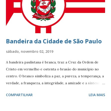
Teles e Charles Le Blond Charles Le Blond, 1804-1880,
chegou ao Rio de Janeiro em 1830, proveniente de
Marselha fundando a empresa ‘Navegação Aliança’ com a
finalidade de explor...
Bandeira da Cidade de São Paulo
sábado, novembro 02, 2019
A bandeira paulistana é branca, traz a Cruz da Ordem de
Cristo em vermelho e ostenta o brasão do município no
centro. O branco simboliza a paz, a pureza, a temperança, a
verdade, a franqueza, a integridade, a amizade e a síntese
das raças. O vermelho simboliza a audácia, a coragem, o
COMPARTILHAR
LEIA MAIS
valor, a galhardia, a generosidade e a honra. A cruz evoca a
fundação da cidade. O círculo, emblema da eternidade,
afirma a posição de São Paulo como capital e líder de seu