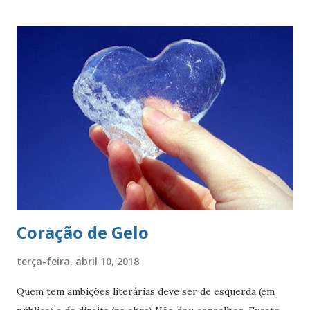
estado. O círculo envolve o brasão do município de São
Paulo. O brasão consiste num braço armado empunhando
um pendão branco, de de quatro pontas farpadas,
ostentando a cruz da Ordem de Cristo. O pendão está
fixado em uma haste lanceada, em prata. Encimando o
escudo há uma coroa em ouro, com quatro torres, três
ameias, com uma porta cada. Suportes: dois ramos de café,
frutificados, na sua cor natural. Divisa: ‘Non ducor duco’
(não sou conduzido, conduzo). . A cr...
Coração de Gelo
terça-feira, abril 10, 2018
Quem tem ambições literárias deve ser de esquerda (em