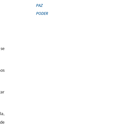
PAZ
PODER
 se
mos
tar
la,
 de