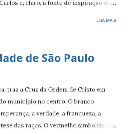
rlos e, claro, a fonte de inspiração de
. Como defini-lo? Calmo e elegante. Ele
LEIA MAIS
ávea e Ipanema - é conhecido por seus
 forte, vida noturna agitada, e pelos
e pelo seu cartão-postal: o mar e o
dade de São Paulo
 natural juntamente com outros atributos
 mais cobiçadas da cidade e um dos
o último dia 26 de julho, o Leblon
ca, traz a Cruz da Ordem de Cristo em
ias. Francisca Ornellas Teles e Charles
do município no centro. O branco
804-1880, chegou ao Rio de Janeiro em
temperança, a verdade, a franqueza, a
ha fundando a empresa ‘Navegação
ntese das raças. O vermelho simboliza a