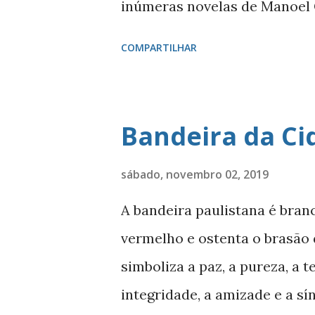
inúmeras novelas de Manoel Ca
muitos compositores e poetas
COMPARTILHAR
- localizado entre Vidigal, G
ótimos restaurantes, comércio
famosos que circulam por lá, 
Bandeira da Ci
Morro Dois Irmãos. A beleza
fazem da localidade uma das
sábado, novembro 02, 2019
bairros mais caros do país. N
A bandeira paulistana é bran
completou 100 anos de histór
vermelho e ostenta o brasão 
Le Blond Charles Le Blond, 1
simboliza a paz, a pureza, a 
1830, proveniente de Marsel
integridade, a amizade e a sí