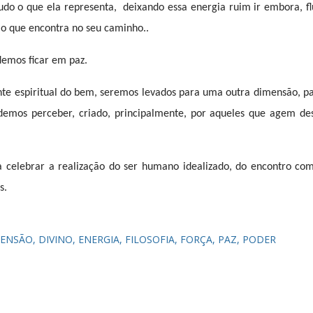
tudo o que ela representa,
deixando essa energia ruim ir embora, fl
 o que encontra no seu caminho..
demos ficar em paz.
nte espiritual do bem, seremos levados para uma outra dimensão, p
mos perceber, criado, principalmente, por aqueles que agem de
a celebrar a realização do ser humano idealizado, do encontro co
s.
MENSÃO
DIVINO
ENERGIA
FILOSOFIA
FORÇA
PAZ
PODER