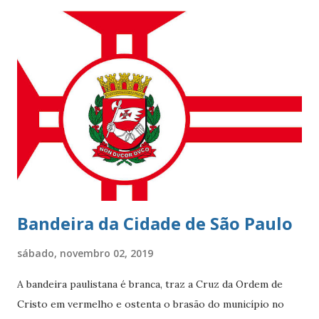
vida noturna agitada, e pelos famosos que circulam por lá, e
pelo seu cartão-postal: o mar e o Morro Dois Irmãos. A
beleza natural juntamente com outros atributos fazem da
localidade uma das mais cobiçadas da cidade e um dos
bairros mais caros do país. No último dia 26 de julho, o
Leblon completou 100 anos de histórias. Francisca Ornellas
Teles e Charles Le Blond Charles Le Blond, 1804-1880,
chegou ao Rio de Janeiro em 1830, proveniente de
Marselha fundando a empresa ‘Navegação Aliança’ com a
finalidade de explor...
Bandeira da Cidade de São Paulo
sábado, novembro 02, 2019
A bandeira paulistana é branca, traz a Cruz da Ordem de
Cristo em vermelho e ostenta o brasão do município no