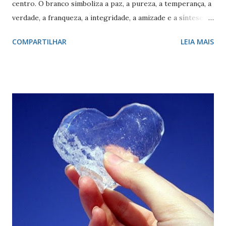
centro. O branco simboliza a paz, a pureza, a temperança, a
verdade, a franqueza, a integridade, a amizade e a síntese
das raças. O vermelho simboliza a audácia, a coragem, o
COMPARTILHAR
LEIA MAIS
valor, a galhardia, a generosidade e a honra. A cruz evoca a
fundação da cidade. O círculo, emblema da eternidade,
afirma a posição de São Paulo como capital e líder de seu
estado. O círculo envolve o brasão do município de São
Paulo. O brasão consiste num braço armado empunhando
um pendão branco, de de quatro pontas farpadas,
ostentando a cruz da Ordem de Cristo. O pendão está
fixado em uma haste lanceada, em prata. Encimando o
escudo há uma coroa em ouro, com quatro torres, três
ameias, com uma porta cada. Suportes: dois ramos de café,
frutificados, na sua cor natural. Divisa: ‘Non ducor duco’
(não sou conduzido, conduzo). . A cr...