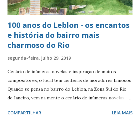
100 anos do Leblon - os encantos
e história do bairro mais
charmoso do Rio
segunda-feira, julho 29, 2019
Cenário de inúmeras novelas e inspiração de muitos
compositores, o local tem centenas de moradores famosos
Quando se pensa no bairro do Leblon, na Zona Sul do Rio
de Janeiro, vem na mente o cenário de inúmeras novelas de
Manoel Carlos e, claro, a fonte de inspiração de muitos
COMPARTILHAR
LEIA MAIS
compositores e poetas. Como defini-lo? Calmo e elegante.
Ele - localizado entre Vidigal, Gávea e Ipanema - é
conhecido por seus ótimos restaurantes, comércio forte,