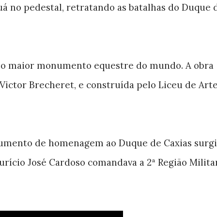
uá no pedestal, retratando as batalhas do Duque 
é o maior monumento equestre do mundo. A obra
o Victor Brecheret, e construída pelo Liceu de Art
numento de homenagem ao Duque de Caxias surg
rício José Cardoso comandava a 2ª Região Militar