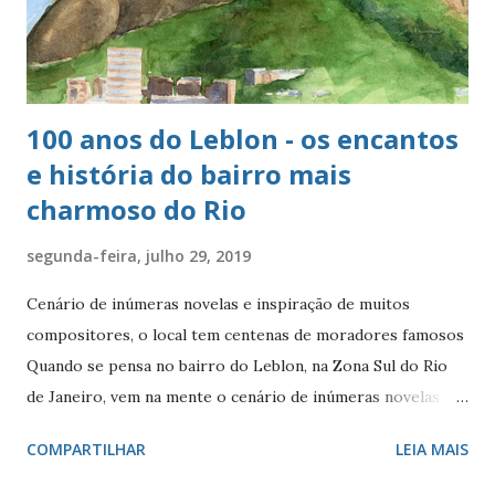
100 anos do Leblon - os encantos
e história do bairro mais
charmoso do Rio
segunda-feira, julho 29, 2019
Cenário de inúmeras novelas e inspiração de muitos
compositores, o local tem centenas de moradores famosos
Quando se pensa no bairro do Leblon, na Zona Sul do Rio
de Janeiro, vem na mente o cenário de inúmeras novelas de
Manoel Carlos e, claro, a fonte de inspiração de muitos
COMPARTILHAR
LEIA MAIS
compositores e poetas. Como defini-lo? Calmo e elegante.
Ele - localizado entre Vidigal, Gávea e Ipanema - é