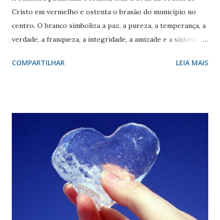
Cristo em vermelho e ostenta o brasão do município no
centro. O branco simboliza a paz, a pureza, a temperança, a
verdade, a franqueza, a integridade, a amizade e a síntese
das raças. O vermelho simboliza a audácia, a coragem, o
COMPARTILHAR
LEIA MAIS
valor, a galhardia, a generosidade e a honra. A cruz evoca a
fundação da cidade. O círculo, emblema da eternidade,
afirma a posição de São Paulo como capital e líder de seu
estado. O círculo envolve o brasão do município de São
Paulo. O brasão consiste num braço armado empunhando
um pendão branco, de de quatro pontas farpadas,
ostentando a cruz da Ordem de Cristo. O pendão está
fixado em uma haste lanceada, em prata. Encimando o
escudo há uma coroa em ouro, com quatro torres, três
ameias, com uma porta cada. Suportes: dois ramos de café,
frutificados, na sua cor natural. Divisa: ‘Non ducor duco’
(não sou conduzido, conduzo). . A cr...