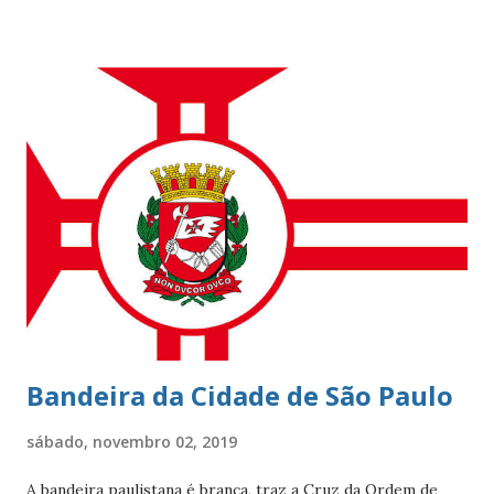
conhecido por seus ótimos restaurantes, comércio forte,
vida noturna agitada, e pelos famosos que circulam por lá, e
pelo seu cartão-postal: o mar e o Morro Dois Irmãos. A
beleza natural juntamente com outros atributos fazem da
localidade uma das mais cobiçadas da cidade e um dos
bairros mais caros do país. No último dia 26 de julho, o
Leblon completou 100 anos de histórias. Francisca Ornellas
Teles e Charles Le Blond Charles Le Blond, 1804-1880,
chegou ao Rio de Janeiro em 1830, proveniente de
Marselha fundando a empresa ‘Navegação Aliança’ com a
finalidade de explor...
Bandeira da Cidade de São Paulo
sábado, novembro 02, 2019
A bandeira paulistana é branca, traz a Cruz da Ordem de