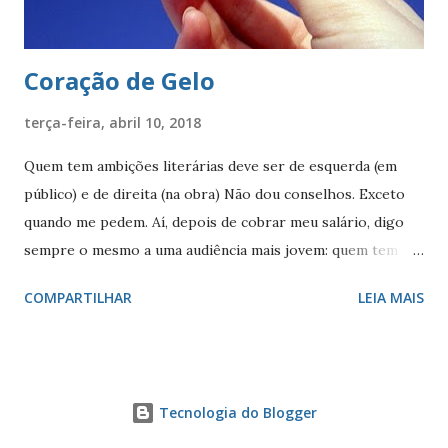
Coração de Gelo
terça-feira, abril 10, 2018
Quem tem ambições literárias deve ser de esquerda (em
público) e de direita (na obra) Não dou conselhos. Exceto
quando me pedem. Aí, depois de cobrar meu salário, digo
sempre o mesmo a uma audiência mais jovem: quem tem
ambições literárias deve ser de esquerda (publicamente) e
COMPARTILHAR
LEIA MAIS
de direita (literariamente). Em público, persiste ainda a
ideia bizarra de que a esquerda tem um ‘pedigree’ cultural
mais elevado. A história do modernismo desmente essa
fantasia. Mas a fantasia sobrevive —e, acredite, é mais
Tecnologia do Blogger
confortável fazer carreira sem correr maratonas. Relaxe,
seja de esquerda, tudo fica mais fácil. Literariamente