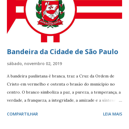
Leblon completou 100 anos de histórias. Francisca Ornellas
Teles e Charles Le Blond Charles Le Blond, 1804-1880,
chegou ao Rio de Janeiro em 1830, proveniente de
Marselha fundando a empresa ‘Navegação Aliança’ com a
finalidade de explor...
Bandeira da Cidade de São Paulo
sábado, novembro 02, 2019
A bandeira paulistana é branca, traz a Cruz da Ordem de
Cristo em vermelho e ostenta o brasão do município no
centro. O branco simboliza a paz, a pureza, a temperança, a
verdade, a franqueza, a integridade, a amizade e a síntese
das raças. O vermelho simboliza a audácia, a coragem, o
COMPARTILHAR
LEIA MAIS
valor, a galhardia, a generosidade e a honra. A cruz evoca a
fundação da cidade. O círculo, emblema da eternidade,