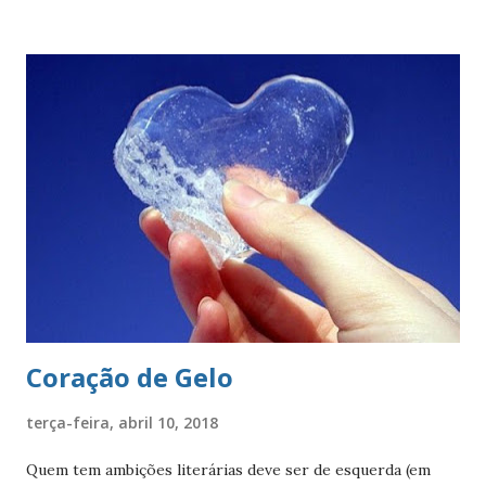
afirma a posição de São Paulo como capital e líder de seu
estado. O círculo envolve o brasão do município de São
Paulo. O brasão consiste num braço armado empunhando
um pendão branco, de de quatro pontas farpadas,
ostentando a cruz da Ordem de Cristo. O pendão está
fixado em uma haste lanceada, em prata. Encimando o
escudo há uma coroa em ouro, com quatro torres, três
ameias, com uma porta cada. Suportes: dois ramos de café,
frutificados, na sua cor natural. Divisa: ‘Non ducor duco’
(não sou conduzido, conduzo). . A cr...
Coração de Gelo
terça-feira, abril 10, 2018
Quem tem ambições literárias deve ser de esquerda (em