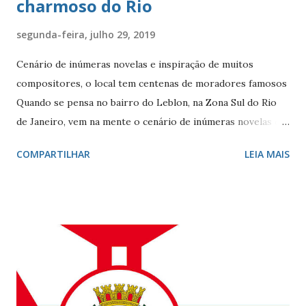
charmoso do Rio
segunda-feira, julho 29, 2019
Cenário de inúmeras novelas e inspiração de muitos
compositores, o local tem centenas de moradores famosos
Quando se pensa no bairro do Leblon, na Zona Sul do Rio
de Janeiro, vem na mente o cenário de inúmeras novelas de
Manoel Carlos e, claro, a fonte de inspiração de muitos
COMPARTILHAR
LEIA MAIS
compositores e poetas. Como defini-lo? Calmo e elegante.
Ele - localizado entre Vidigal, Gávea e Ipanema - é
conhecido por seus ótimos restaurantes, comércio forte,
vida noturna agitada, e pelos famosos que circulam por lá, e
pelo seu cartão-postal: o mar e o Morro Dois Irmãos. A
beleza natural juntamente com outros atributos fazem da
localidade uma das mais cobiçadas da cidade e um dos
bairros mais caros do país. No último dia 26 de julho, o