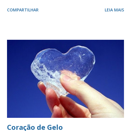
das raças. O vermelho simboliza a audácia, a coragem, o
COMPARTILHAR
LEIA MAIS
valor, a galhardia, a generosidade e a honra. A cruz evoca a
fundação da cidade. O círculo, emblema da eternidade,
afirma a posição de São Paulo como capital e líder de seu
estado. O círculo envolve o brasão do município de São
Paulo. O brasão consiste num braço armado empunhando
um pendão branco, de de quatro pontas farpadas,
ostentando a cruz da Ordem de Cristo. O pendão está
fixado em uma haste lanceada, em prata. Encimando o
escudo há uma coroa em ouro, com quatro torres, três
ameias, com uma porta cada. Suportes: dois ramos de café,
frutificados, na sua cor natural. Divisa: ‘Non ducor duco’
(não sou conduzido, conduzo). . A cr...
Coração de Gelo