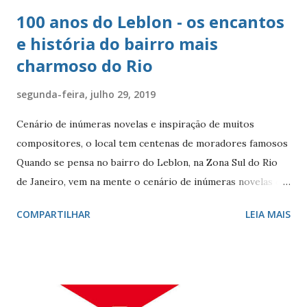
100 anos do Leblon - os encantos
e história do bairro mais
charmoso do Rio
segunda-feira, julho 29, 2019
Cenário de inúmeras novelas e inspiração de muitos
compositores, o local tem centenas de moradores famosos
Quando se pensa no bairro do Leblon, na Zona Sul do Rio
de Janeiro, vem na mente o cenário de inúmeras novelas de
Manoel Carlos e, claro, a fonte de inspiração de muitos
COMPARTILHAR
LEIA MAIS
compositores e poetas. Como defini-lo? Calmo e elegante.
Ele - localizado entre Vidigal, Gávea e Ipanema - é
conhecido por seus ótimos restaurantes, comércio forte,
vida noturna agitada, e pelos famosos que circulam por lá, e
pelo seu cartão-postal: o mar e o Morro Dois Irmãos. A