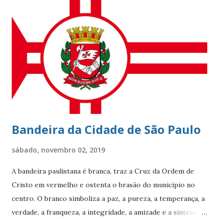
beleza natural juntamente com outros atributos fazem da
localidade uma das mais cobiçadas da cidade e um dos
bairros mais caros do país. No último dia 26 de julho, o
Leblon completou 100 anos de histórias. Francisca Ornellas
Teles e Charles Le Blond Charles Le Blond, 1804-1880,
chegou ao Rio de Janeiro em 1830, proveniente de
Marselha fundando a empresa ‘Navegação Aliança’ com a
finalidade de explor...
Bandeira da Cidade de São Paulo
sábado, novembro 02, 2019
A bandeira paulistana é branca, traz a Cruz da Ordem de
Cristo em vermelho e ostenta o brasão do município no
centro. O branco simboliza a paz, a pureza, a temperança, a
verdade, a franqueza, a integridade, a amizade e a síntese