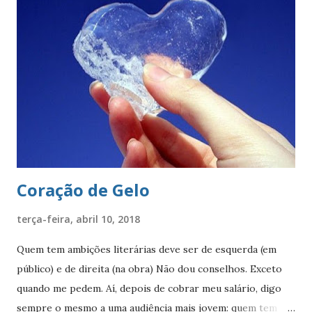
um pendão branco, de de quatro pontas farpadas,
ostentando a cruz da Ordem de Cristo. O pendão está
fixado em uma haste lanceada, em prata. Encimando o
escudo há uma coroa em ouro, com quatro torres, três
ameias, com uma porta cada. Suportes: dois ramos de café,
frutificados, na sua cor natural. Divisa: ‘Non ducor duco’
(não sou conduzido, conduzo). . A cr...
Coração de Gelo
terça-feira, abril 10, 2018
Quem tem ambições literárias deve ser de esquerda (em
público) e de direita (na obra) Não dou conselhos. Exceto
quando me pedem. Aí, depois de cobrar meu salário, digo
sempre o mesmo a uma audiência mais jovem: quem tem