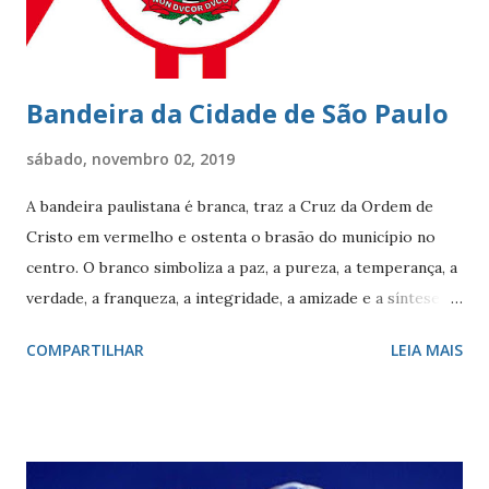
Marselha fundando a empresa ‘Navegação Aliança’ com a
finalidade de explor...
Bandeira da Cidade de São Paulo
sábado, novembro 02, 2019
A bandeira paulistana é branca, traz a Cruz da Ordem de
Cristo em vermelho e ostenta o brasão do município no
centro. O branco simboliza a paz, a pureza, a temperança, a
verdade, a franqueza, a integridade, a amizade e a síntese
das raças. O vermelho simboliza a audácia, a coragem, o
COMPARTILHAR
LEIA MAIS
valor, a galhardia, a generosidade e a honra. A cruz evoca a
fundação da cidade. O círculo, emblema da eternidade,
afirma a posição de São Paulo como capital e líder de seu
estado. O círculo envolve o brasão do município de São
Paulo. O brasão consiste num braço armado empunhando