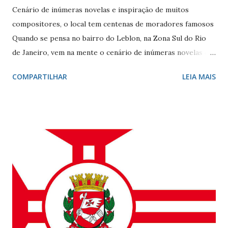
Cenário de inúmeras novelas e inspiração de muitos
compositores, o local tem centenas de moradores famosos
Quando se pensa no bairro do Leblon, na Zona Sul do Rio
de Janeiro, vem na mente o cenário de inúmeras novelas de
Manoel Carlos e, claro, a fonte de inspiração de muitos
COMPARTILHAR
LEIA MAIS
compositores e poetas. Como defini-lo? Calmo e elegante.
Ele - localizado entre Vidigal, Gávea e Ipanema - é
conhecido por seus ótimos restaurantes, comércio forte,
vida noturna agitada, e pelos famosos que circulam por lá, e
pelo seu cartão-postal: o mar e o Morro Dois Irmãos. A
beleza natural juntamente com outros atributos fazem da
localidade uma das mais cobiçadas da cidade e um dos
bairros mais caros do país. No último dia 26 de julho, o
Leblon completou 100 anos de histórias. Francisca Ornellas
Teles e Charles Le Blond Charles Le Blond, 1804-1880,
chegou ao Rio de Janeiro em 1830, proveniente de