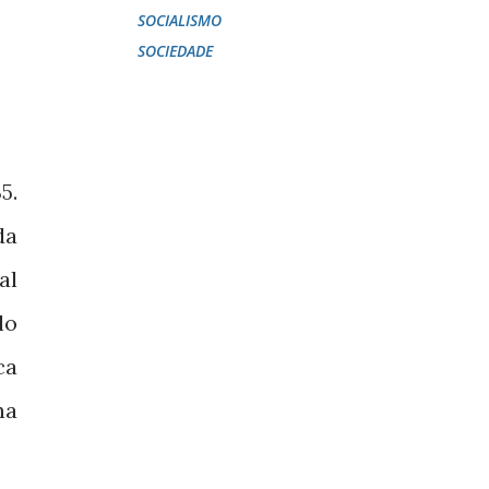
SOCIALISMO
SOCIEDADE
.
35
da
al
lo
ca
na