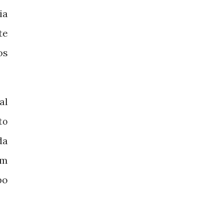
ia
te
os
al
to
da
em
po