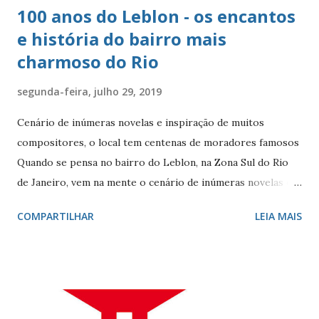
100 anos do Leblon - os encantos
e história do bairro mais
charmoso do Rio
segunda-feira, julho 29, 2019
Cenário de inúmeras novelas e inspiração de muitos
compositores, o local tem centenas de moradores famosos
Quando se pensa no bairro do Leblon, na Zona Sul do Rio
de Janeiro, vem na mente o cenário de inúmeras novelas de
Manoel Carlos e, claro, a fonte de inspiração de muitos
COMPARTILHAR
LEIA MAIS
compositores e poetas. Como defini-lo? Calmo e elegante.
Ele - localizado entre Vidigal, Gávea e Ipanema - é
conhecido por seus ótimos restaurantes, comércio forte,
vida noturna agitada, e pelos famosos que circulam por lá, e
pelo seu cartão-postal: o mar e o Morro Dois Irmãos. A