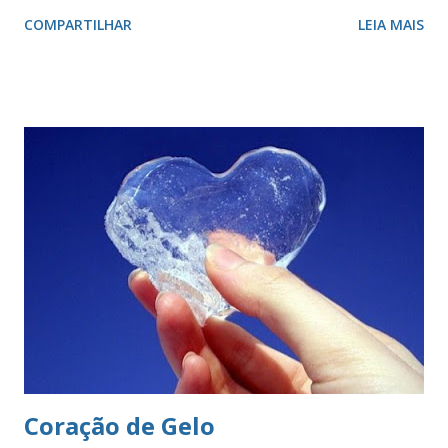
das raças. O vermelho simboliza a audácia, a coragem, o
COMPARTILHAR
LEIA MAIS
valor, a galhardia, a generosidade e a honra. A cruz evoca a
fundação da cidade. O círculo, emblema da eternidade,
afirma a posição de São Paulo como capital e líder de seu
estado. O círculo envolve o brasão do município de São
Paulo. O brasão consiste num braço armado empunhando
um pendão branco, de de quatro pontas farpadas,
ostentando a cruz da Ordem de Cristo. O pendão está
fixado em uma haste lanceada, em prata. Encimando o
escudo há uma coroa em ouro, com quatro torres, três
ameias, com uma porta cada. Suportes: dois ramos de café,
frutificados, na sua cor natural. Divisa: ‘Non ducor duco’
(não sou conduzido, conduzo). . A cr...
Coração de Gelo