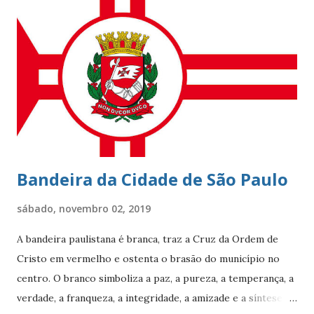
beleza natural juntamente com outros atributos fazem da
localidade uma das mais cobiçadas da cidade e um dos
bairros mais caros do país. No último dia 26 de julho, o
Leblon completou 100 anos de histórias. Francisca Ornellas
Teles e Charles Le Blond Charles Le Blond, 1804-1880,
chegou ao Rio de Janeiro em 1830, proveniente de
Marselha fundando a empresa ‘Navegação Aliança’ com a
finalidade de explor...
Bandeira da Cidade de São Paulo
sábado, novembro 02, 2019
A bandeira paulistana é branca, traz a Cruz da Ordem de
Cristo em vermelho e ostenta o brasão do município no
centro. O branco simboliza a paz, a pureza, a temperança, a
verdade, a franqueza, a integridade, a amizade e a síntese