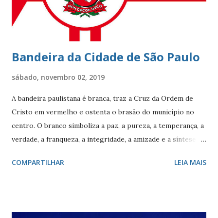
chegou ao Rio de Janeiro em 1830, proveniente de
Marselha fundando a empresa ‘Navegação Aliança’ com a
finalidade de explor...
Bandeira da Cidade de São Paulo
sábado, novembro 02, 2019
A bandeira paulistana é branca, traz a Cruz da Ordem de
Cristo em vermelho e ostenta o brasão do município no
centro. O branco simboliza a paz, a pureza, a temperança, a
verdade, a franqueza, a integridade, a amizade e a síntese
das raças. O vermelho simboliza a audácia, a coragem, o
COMPARTILHAR
LEIA MAIS
valor, a galhardia, a generosidade e a honra. A cruz evoca a
fundação da cidade. O círculo, emblema da eternidade,
afirma a posição de São Paulo como capital e líder de seu
estado. O círculo envolve o brasão do município de São