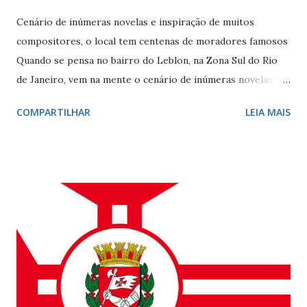
Cenário de inúmeras novelas e inspiração de muitos
compositores, o local tem centenas de moradores famosos
Quando se pensa no bairro do Leblon, na Zona Sul do Rio
de Janeiro, vem na mente o cenário de inúmeras novelas de
Manoel Carlos e, claro, a fonte de inspiração de muitos
COMPARTILHAR
LEIA MAIS
compositores e poetas. Como defini-lo? Calmo e elegante.
Ele - localizado entre Vidigal, Gávea e Ipanema - é
conhecido por seus ótimos restaurantes, comércio forte,
vida noturna agitada, e pelos famosos que circulam por lá, e
pelo seu cartão-postal: o mar e o Morro Dois Irmãos. A
beleza natural juntamente com outros atributos fazem da
localidade uma das mais cobiçadas da cidade e um dos
bairros mais caros do país. No último dia 26 de julho, o
Leblon completou 100 anos de histórias. Francisca Ornellas
Teles e Charles Le Blond Charles Le Blond, 1804-1880,