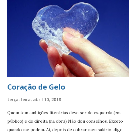
Paulo. O brasão consiste num braço armado empunhando
um pendão branco, de de quatro pontas farpadas,
ostentando a cruz da Ordem de Cristo. O pendão está
fixado em uma haste lanceada, em prata. Encimando o
escudo há uma coroa em ouro, com quatro torres, três
ameias, com uma porta cada. Suportes: dois ramos de café,
frutificados, na sua cor natural. Divisa: ‘Non ducor duco’
(não sou conduzido, conduzo). . A cr...
Coração de Gelo
terça-feira, abril 10, 2018
Quem tem ambições literárias deve ser de esquerda (em
público) e de direita (na obra) Não dou conselhos. Exceto
quando me pedem. Aí, depois de cobrar meu salário, digo