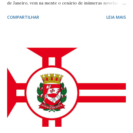
de Janeiro, vem na mente o cenário de inúmeras novelas de
Manoel Carlos e, claro, a fonte de inspiração de muitos
COMPARTILHAR
LEIA MAIS
compositores e poetas. Como defini-lo? Calmo e elegante.
Ele - localizado entre Vidigal, Gávea e Ipanema - é
conhecido por seus ótimos restaurantes, comércio forte,
vida noturna agitada, e pelos famosos que circulam por lá, e
pelo seu cartão-postal: o mar e o Morro Dois Irmãos. A
beleza natural juntamente com outros atributos fazem da
localidade uma das mais cobiçadas da cidade e um dos
bairros mais caros do país. No último dia 26 de julho, o
Leblon completou 100 anos de histórias. Francisca Ornellas
Teles e Charles Le Blond Charles Le Blond, 1804-1880,
chegou ao Rio de Janeiro em 1830, proveniente de
Marselha fundando a empresa ‘Navegação Aliança’ com a
finalidade de explor...