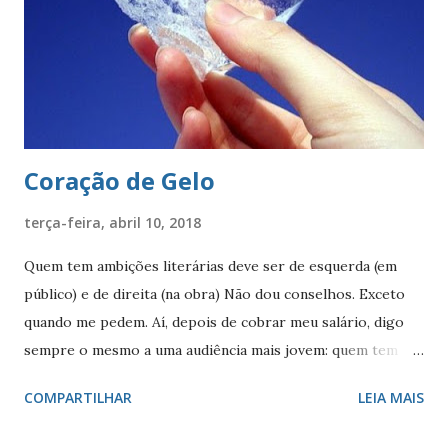
escudo há uma coroa em ouro, com quatro torres, três
ameias, com uma porta cada. Suportes: dois ramos de café,
frutificados, na sua cor natural. Divisa: ‘Non ducor duco’
(não sou conduzido, conduzo). . A cr...
Coração de Gelo
terça-feira, abril 10, 2018
Quem tem ambições literárias deve ser de esquerda (em
público) e de direita (na obra) Não dou conselhos. Exceto
quando me pedem. Aí, depois de cobrar meu salário, digo
sempre o mesmo a uma audiência mais jovem: quem tem
ambições literárias deve ser de esquerda (publicamente) e
COMPARTILHAR
LEIA MAIS
de direita (literariamente). Em público, persiste ainda a
ideia bizarra de que a esquerda tem um ‘pedigree’ cultural