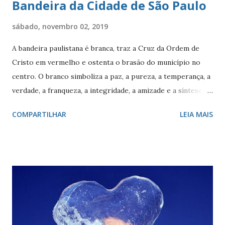
Bandeira da Cidade de São Paulo
sábado, novembro 02, 2019
A bandeira paulistana é branca, traz a Cruz da Ordem de
Cristo em vermelho e ostenta o brasão do município no
centro. O branco simboliza a paz, a pureza, a temperança, a
verdade, a franqueza, a integridade, a amizade e a síntese
das raças. O vermelho simboliza a audácia, a coragem, o
COMPARTILHAR
LEIA MAIS
valor, a galhardia, a generosidade e a honra. A cruz evoca a
fundação da cidade. O círculo, emblema da eternidade,
afirma a posição de São Paulo como capital e líder de seu
estado. O círculo envolve o brasão do município de São
Paulo. O brasão consiste num braço armado empunhando
um pendão branco, de de quatro pontas farpadas,
ostentando a cruz da Ordem de Cristo. O pendão está
fixado em uma haste lanceada, em prata. Encimando o