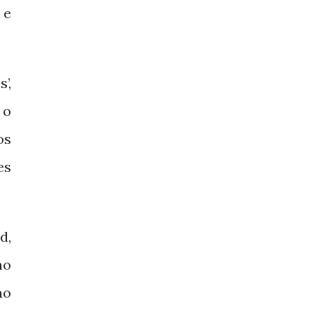
 e
’,
 o
os
es
d,
no
mo