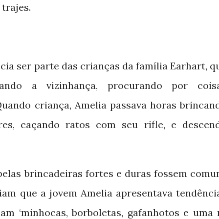
trajes.
ia ser parte das crianças da família Earhart, q
ando a vizinhança, procurando por cois
 Quando criança, Amelia passava horas brincan
res, caçando ratos com seu rifle, e descen
elas brincadeiras fortes e duras fossem comu
iziam que a jovem Amelia apresentava tendênci
ham ‘minhocas, borboletas, gafanhotos e uma 