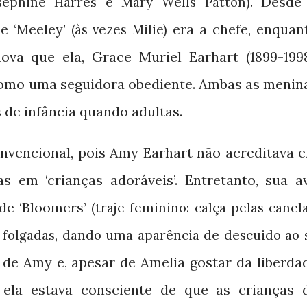
. Desde
sephine Harres e Mary Wells Patton)
de ‘Meeley’
era a chefe, enquan
(às vezes Milie)
nova que ela, Grace Muriel Earhart
(1899-199
a como uma seguidora obediente. Ambas as menin
 de infância quando adultas.
nvencional, pois Amy Earhart não acreditava 
s em ‘crianças adoráveis’. Entretanto, sua a
de ‘Bloomers’
(traje feminino: calça pelas canela
s folgadas, dando uma aparência de descuido ao 
s de Amy e, apesar de Amelia gostar da liberda
 ela estava consciente de que as crianças 