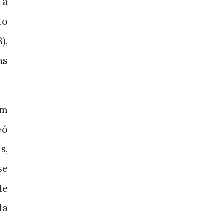
 a
to
,
8)
as
em
vó
s,
se
de
da