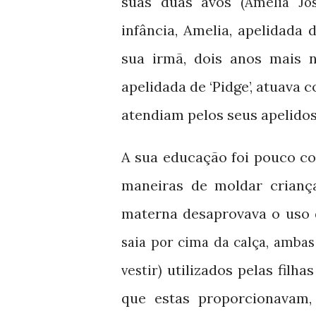
suas duas avós
(Amelia Jo
infância, Amelia, apelidada 
sua irmã, dois anos mais 
apelidada de ‘Pidge’, atuav
atendiam pelos seus apelidos
A sua educação foi pouco co
maneiras de moldar criança
materna desaprovava o uso 
saia por cima da calça, amba
utilizados pelas filha
vestir)
que estas proporcionavam,