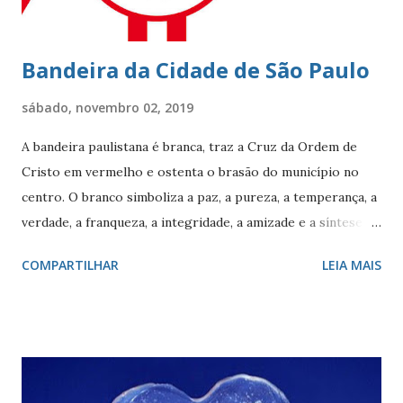
finalidade de explor...
Bandeira da Cidade de São Paulo
sábado, novembro 02, 2019
A bandeira paulistana é branca, traz a Cruz da Ordem de
Cristo em vermelho e ostenta o brasão do município no
centro. O branco simboliza a paz, a pureza, a temperança, a
verdade, a franqueza, a integridade, a amizade e a síntese
das raças. O vermelho simboliza a audácia, a coragem, o
COMPARTILHAR
LEIA MAIS
valor, a galhardia, a generosidade e a honra. A cruz evoca a
fundação da cidade. O círculo, emblema da eternidade,
afirma a posição de São Paulo como capital e líder de seu
estado. O círculo envolve o brasão do município de São
Paulo. O brasão consiste num braço armado empunhando
um pendão branco, de de quatro pontas farpadas,