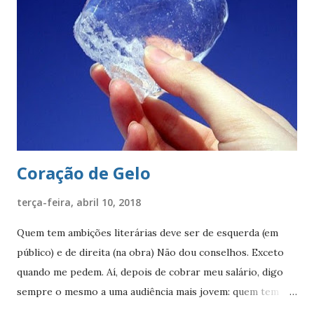
ostentando a cruz da Ordem de Cristo. O pendão está
fixado em uma haste lanceada, em prata. Encimando o
escudo há uma coroa em ouro, com quatro torres, três
ameias, com uma porta cada. Suportes: dois ramos de café,
frutificados, na sua cor natural. Divisa: ‘Non ducor duco’
(não sou conduzido, conduzo). . A cr...
Coração de Gelo
terça-feira, abril 10, 2018
Quem tem ambições literárias deve ser de esquerda (em
público) e de direita (na obra) Não dou conselhos. Exceto
quando me pedem. Aí, depois de cobrar meu salário, digo
sempre o mesmo a uma audiência mais jovem: quem tem
ambições literárias deve ser de esquerda (publicamente) e