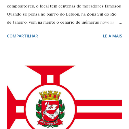
compositores, o local tem centenas de moradores famosos
Quando se pensa no bairro do Leblon, na Zona Sul do Rio
de Janeiro, vem na mente o cenário de inúmeras novelas de
Manoel Carlos e, claro, a fonte de inspiração de muitos
COMPARTILHAR
LEIA MAIS
compositores e poetas. Como defini-lo? Calmo e elegante.
Ele - localizado entre Vidigal, Gávea e Ipanema - é
conhecido por seus ótimos restaurantes, comércio forte,
vida noturna agitada, e pelos famosos que circulam por lá, e
pelo seu cartão-postal: o mar e o Morro Dois Irmãos. A
beleza natural juntamente com outros atributos fazem da
localidade uma das mais cobiçadas da cidade e um dos
bairros mais caros do país. No último dia 26 de julho, o
Leblon completou 100 anos de histórias. Francisca Ornellas
Teles e Charles Le Blond Charles Le Blond, 1804-1880,
chegou ao Rio de Janeiro em 1830, proveniente de
Marselha fundando a empresa ‘Navegação Aliança’ com a