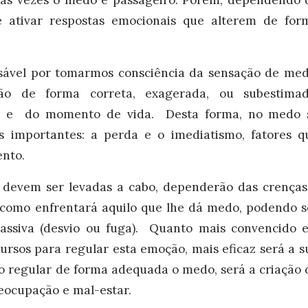
das vezes o medo é passageiro. Porém, dependendo 
 ativar respostas emocionais que alterem de for
nsável por tomarmos consciência da sensação de med
ção de forma correta, exagerada, ou subestimad
a, e do momento de vida. Desta forma, no medo 
s importantes: a perda e o imediatismo, fatores q
nto.
e devem ser levadas a cabo, dependerão das crenças
e como enfrentará aquilo que lhe dá medo, podendo s
passiva (desvio ou fuga). Quanto mais convencido e
cursos para regular esta emoção, mais eficaz será a s
ão regular de forma adequada o medo, será a criação 
eocupação e mal-estar.