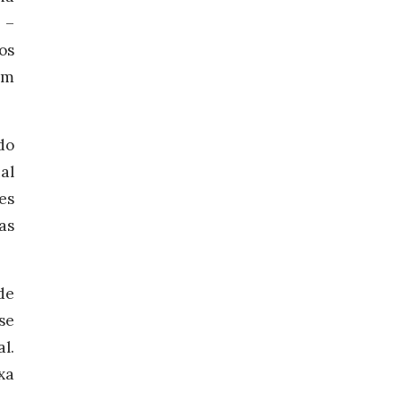
 –
os
um
do
al
es
as
de
se
l.
xa