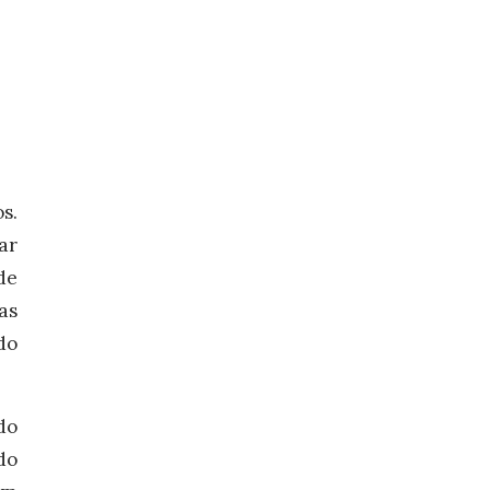
s.
ar
de
as
do
do
do