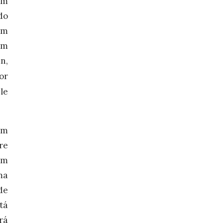
em
do
um
em
n,
or
le
em
re
em
ma
de
tá
rá