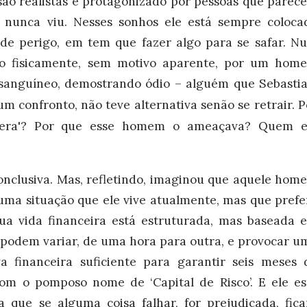
são realistas e protagonizado por pessoas que parec
, nunca viu. Nesses sonhos ele está sempre coloca
de perigo, em tem que fazer algo para se safar. N
do fisicamente, sem motivo aparente, por um hom
, sanguíneo, demostrando ódio
– alguém que Sebastia
 confronto, não teve alternativa senão se retrair. P
era'
? Por que esse homem o ameaçava? Quem e
nclusiva. Mas, refletindo, imaginou que aquele hom
 uma situação que ele vive atualmente, mas que prefe
ua vida financeira está estruturada, mas baseada 
 podem variar, de uma hora para outra, e provocar u
a financeira suficiente para garantir seis meses 
m o pomposo nome de ‘Capital de Risco’. E ele es
a que se alguma coisa falhar, for prejudicada, fica