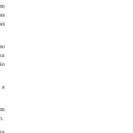
um
as
as
so
ma
ão
 a
um
o.
ha