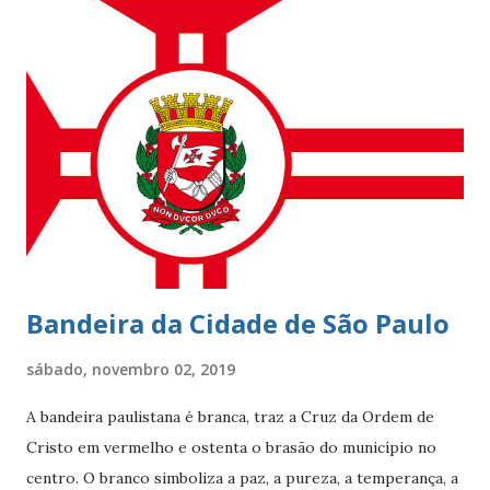
pelo seu cartão-postal: o mar e o Morro Dois Irmãos. A
beleza natural juntamente com outros atributos fazem da
localidade uma das mais cobiçadas da cidade e um dos
bairros mais caros do país. No último dia 26 de julho, o
Leblon completou 100 anos de histórias. Francisca Ornellas
Teles e Charles Le Blond Charles Le Blond, 1804-1880,
chegou ao Rio de Janeiro em 1830, proveniente de
Marselha fundando a empresa ‘Navegação Aliança’ com a
finalidade de explor...
Bandeira da Cidade de São Paulo
sábado, novembro 02, 2019
A bandeira paulistana é branca, traz a Cruz da Ordem de
Cristo em vermelho e ostenta o brasão do município no
centro. O branco simboliza a paz, a pureza, a temperança, a