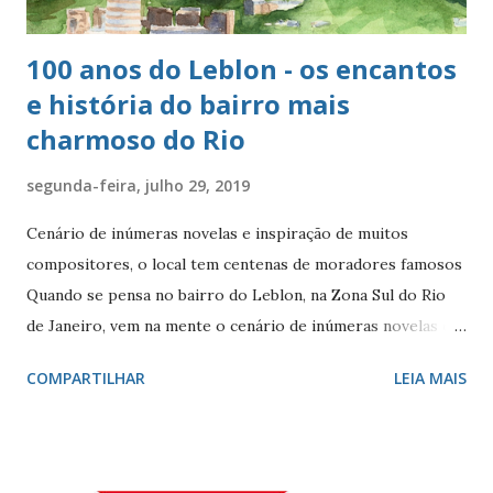
100 anos do Leblon - os encantos
e história do bairro mais
charmoso do Rio
segunda-feira, julho 29, 2019
Cenário de inúmeras novelas e inspiração de muitos
compositores, o local tem centenas de moradores famosos
Quando se pensa no bairro do Leblon, na Zona Sul do Rio
de Janeiro, vem na mente o cenário de inúmeras novelas de
Manoel Carlos e, claro, a fonte de inspiração de muitos
COMPARTILHAR
LEIA MAIS
compositores e poetas. Como defini-lo? Calmo e elegante.
Ele - localizado entre Vidigal, Gávea e Ipanema - é
conhecido por seus ótimos restaurantes, comércio forte,
vida noturna agitada, e pelos famosos que circulam por lá, e