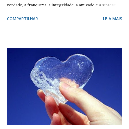
verdade, a franqueza, a integridade, a amizade e a síntese
das raças. O vermelho simboliza a audácia, a coragem, o
COMPARTILHAR
LEIA MAIS
valor, a galhardia, a generosidade e a honra. A cruz evoca a
fundação da cidade. O círculo, emblema da eternidade,
afirma a posição de São Paulo como capital e líder de seu
estado. O círculo envolve o brasão do município de São
Paulo. O brasão consiste num braço armado empunhando
um pendão branco, de de quatro pontas farpadas,
ostentando a cruz da Ordem de Cristo. O pendão está
fixado em uma haste lanceada, em prata. Encimando o
escudo há uma coroa em ouro, com quatro torres, três
ameias, com uma porta cada. Suportes: dois ramos de café,
frutificados, na sua cor natural. Divisa: ‘Non ducor duco’
(não sou conduzido, conduzo). . A cr...