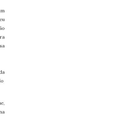
um
eu
ão
ra
sa
da
do
e,
na