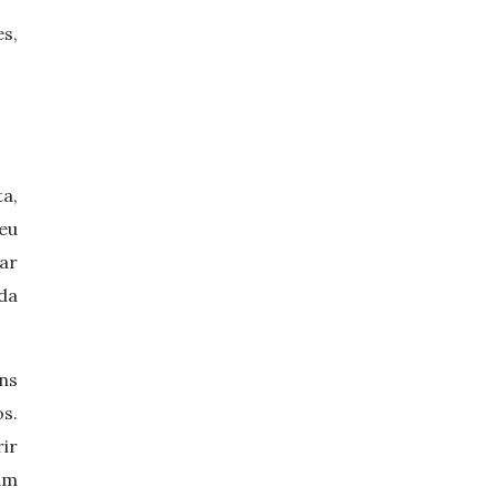
s,
a,
eu
ar
 da
ns
os.
ir
am