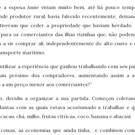
 e a esposa Anne viviam muito bem, até há pouco temp
nde produtor rural, havia falecido recentemente, deixan
s tiveram que ceder a propriedade que haviam herdado.
ara os comerciantes das ilhas vizinhas que, não poden
 a vir comprar ali, independentemente do alto custo e 
ransporte marítimo.
 utilizar a experiência que ganhou trabalhando com seu pa
mais próximo dos compradores, aumentando assim a s
 a um preço menor aos comerciantes?”
o, decidiu a organizar a sua partida. Começou coletan
antas com as quais estava acostumado a trabalhar e q
cacau, chá, milho, frutas cítricas, coco, banana e abacaxi.
s coisas, as economias que ainda tinha, e combinou com