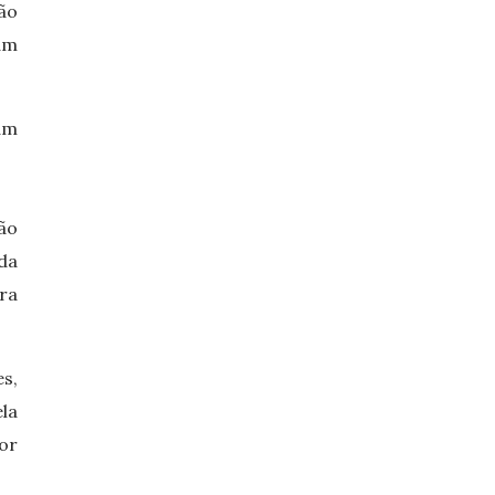
ão
am
am
ão
da
ra
s,
la
por