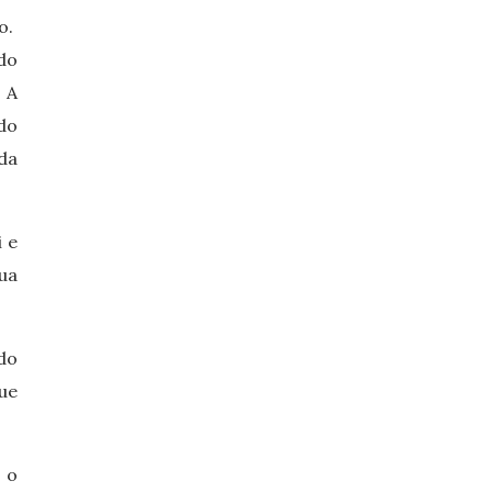
o.
do
 A
do
da
i e
ua
do
ue
 o