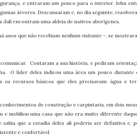
gurança, e entraram um pouco para o interior. John ent
lgumas árvores. Descansaram e, no dia seguinte, resolver
os dali encontram uma aldeia de nativos aborígenes.
há anos que não recebiam nenhum visitante -, se mostrar
comunicar. Contaram a sua história, e pediram orientaç
lha. O líder deles indicou uma área um pouco distante 
s os recursos básicos que eles precisavam: água e ter
onhecimentos de construção e carpintaria, em dois mese
eu e mobiliou uma casa que não era muito diferente daque
sabia que a estadia deles ali poderia ser definitiva e, 
istente e confortável.