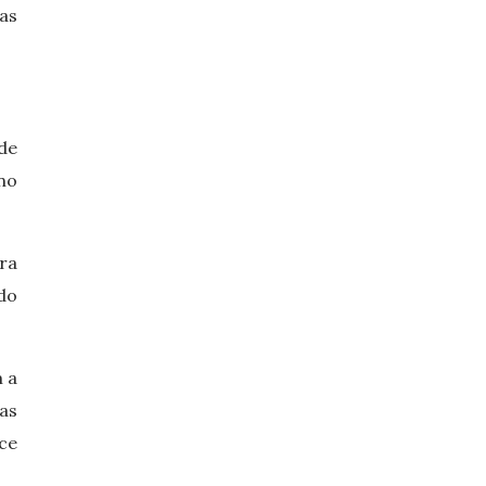
as
de
no
ra
 do
 a
as
ce